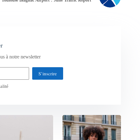
Toulouse Blagnac Airport : June Traffic Report
er
us à notre newsletter
S’inscrire
alité