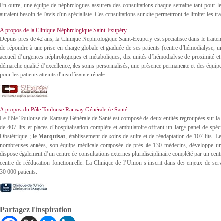
En outre, une équipe de néphrologues assurera des consultations chaque semaine tant pour les 
auraient besoin de l'avis d'un spécialiste. Ces consultations sur site permettront de limiter les t
A propos de la Clinique Néphrologique Saint-Exupéry
Depuis près de 42 ans, la Clinique Néphrologique Saint-Exupéry est spécialisée dans le traiteme
de répondre à une prise en charge globale et graduée de ses patients (centre d’hémodialyse, uni
accueil d’urgences néphrologiques et métaboliques, dix unités d’hémodialyse de proximité e
démarche qualité d’excellence, des soins personnalisés, une présence permanente et des équipem
pour les patients atteints d'insuffisance rénale.
A propos du Pôle Toulouse Ramsay Générale de Santé
Le Pôle Toulouse de Ramsay Générale de Santé est composé de deux entités regroupées sur l
de 407 lits et places d’hospitalisation complète et ambulatoire offrant un large panel de spéc
Obstétrique ;
le Marquisat
, établissement de soins de suite et de réadaptation de 107 lits. 
nombreuses années, son équipe médicale composée de près de 130 médecins, développe un Pr
dispose également d’un centre de consultations externes pluridisciplinaire complété par un centr
centre de rééducation fonctionnelle. La Clinique de l’Union s’inscrit dans des enjeux de ser
30 000 patients.
Partagez l'inspiration