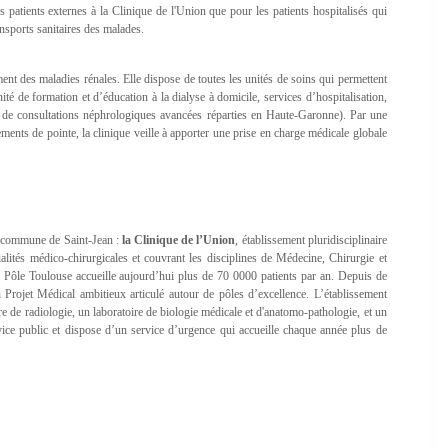
patients externes à la Clinique de l'Union que pour les patients hospitalisés qui
ransports sanitaires des malades.
nt des maladies rénales. Elle dispose de toutes les unités de soins qui permettent
té de formation et d’éducation à la dialyse à domicile, services d’hospitalisation,
t de consultations néphrologiques avancées réparties en Haute-Garonne). Par une
ents de pointe, la clinique veille à apporter une prise en charge médicale globale
a commune de Saint-Jean :
la Clinique de l’Union
, établissement pluridisciplinaire
ialités médico-chirurgicales et couvrant les disciplines de Médecine, Chirurgie et
Le Pôle Toulouse accueille aujourd’hui plus de 70 0000 patients par an. Depuis de
ojet Médical ambitieux articulé autour de pôles d’excellence. L’établissement
e de radiologie, un laboratoire de biologie médicale et d'anatomo-pathologie, et un
vice public et dispose d’un service d’urgence qui accueille chaque année plus de