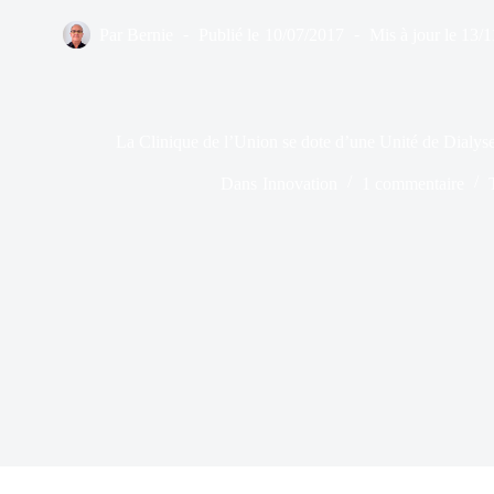
Par
Bernie
Publié le
10/07/2017
Mis à jour le
13/1
La Clinique de l’Union se dote d’une Unité de Dialys
Dans
Innovation
1 commentaire