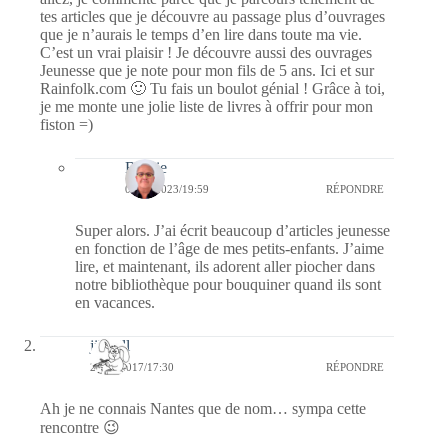
tes articles que je découvre au passage plus d’ouvrages
que je n’aurais le temps d’en lire dans toute ma vie.
C’est un vrai plaisir ! Je découvre aussi des ouvrages
Jeunesse que je note pour mon fils de 5 ans. Ici et sur
Rainfolk.com 🙂 Tu fais un boulot génial ! Grâce à toi,
je me monte une jolie liste de livres à offrir pour mon
fiston =)
Bernie
03/10/2023/19:59
RÉPONDRE
Super alors. J’ai écrit beaucoup d’articles jeunesse
en fonction de l’âge de mes petits-enfants. J’aime
lire, et maintenant, ils adorent aller piocher dans
notre bibliothèque pour bouquiner quand ils sont
en vacances.
jill bill
23/07/2017/17:30
RÉPONDRE
Ah je ne connais Nantes que de nom… sympa cette
rencontre 😉