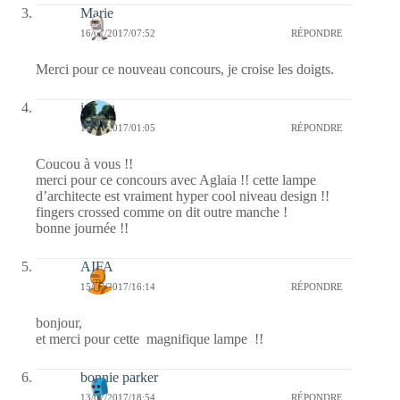
Marie
16/07/2017/07:52
RÉPONDRE
Merci pour ce nouveau concours, je croise les doigts.
iwona
16/07/2017/01:05
RÉPONDRE
Coucou à vous !!
merci pour ce concours avec Aglaia !! cette lampe
d’architecte est vraiment hyper cool niveau design !!
fingers crossed comme on dit outre manche !
bonne journée !!
AIFA
15/07/2017/16:14
RÉPONDRE
bonjour,
et merci pour cette magnifique lampe !!
bonnie parker
13/07/2017/18:54
RÉPONDRE