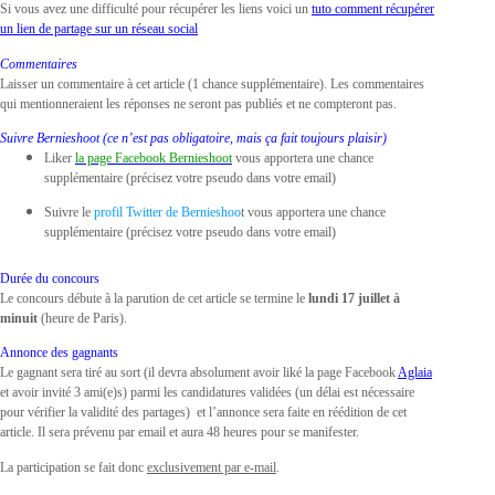
Si vous avez une difficulté pour récupérer les liens voici un
tuto comment récupérer
un lien de partage sur un réseau social
Commentaires
Laisser un commentaire à cet article (1 chance supplémentaire). Les commentaires
qui mentionneraient les réponses ne seront pas publiés et ne compteront pas.
Suivre Bernieshoot (ce n’est pas obligatoire, mais ça fait toujours plaisir)
Liker
la page Facebook Bernieshoot
vous apportera une chance
supplémentaire (précisez votre pseudo dans votre email)
Suivre le
profil Twitter de Bernieshoo
t vous apportera une chance
supplémentaire (précisez votre pseudo dans votre email)
Durée du concours
Le concours débute à la parution de cet article se termine le
lundi 17 juillet à
minuit
(heure de Paris).
Annonce des gagnants
Le gagnant sera tiré au sort (il devra absolument avoir liké la page Facebook
Aglaia
et avoir invité 3 ami(e)s) parmi les candidatures validées (un délai est nécessaire
pour vérifier la validité des partages) et l’annonce sera faite en réédition de cet
article. Il sera prévenu par email et aura 48 heures pour se manifester.
La participation se fait donc
exclusivement par e-mail
.