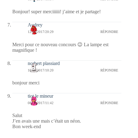
Bonjour! super merciiiiii! j’aime et je partage!
Audrey
12/07/2017/20:29
RÉPONDRE
Merci pour ce nouveau concours 😉 La lampe est
magnifique !
norbert plassiard
10/07/2017/10:20
RÉPONDRE
bonjour merci
tiot le mineur
08/07/2017/11:42
RÉPONDRE
Salut
J’en avais une mais c’était un néon.
Bon week-end