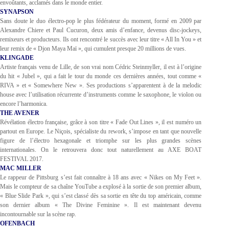
envoûtants, acclamés dans le monde entier.
SYNAPSON
Sans doute le duo électro-pop le plus fédérateur du moment, formé en 2009 par
Alexandre Chiere et Paul Cucuron, deux amis d’enfance, devenus disc-jockeys,
remixeurs et producteurs. Ils ont rencontré le succès avec leur titre « All In You » et
leur remix de « Djon Maya Maï », qui cumulent presque 20 millions de vues.
KLINGADE
Artiste français venu de Lille, de son vrai nom Cédric Steinmyller, il est à l’origine
du hit « Jubel », qui a fait le tour du monde ces dernières années, tout comme «
RIVA » et « Somewhere New ». Ses productions s’apparentent à de la melodic
house avec l’utilisation récurrente d’instruments comme le saxophone, le violon ou
encore l’harmonica.
THE AVENER
Révélation électro française, grâce à son titre « Fade Out Lines », il est numéro un
partout en Europe. Le Niçois, spécialiste du rework, s’impose en tant que nouvelle
figure de l’électro hexagonale et triomphe sur les plus grandes scènes
internationales. On le retrouvera donc tout naturellement au AXE BOAT
FESTIVAL 2017.
MAC MILLER
Le rappeur de Pittsburg s’est fait connaître à 18 ans avec « Nikes on My Feet ».
Mais le compteur de sa chaîne YouTube a explosé à la sortie de son premier album,
« Blue Slide Park », qui s’est classé dès sa sortie en tête du top américain, comme
son dernier album « The Divine Feminine ». Il est maintenant devenu
incontournable sur la scène rap.
OFENBACH