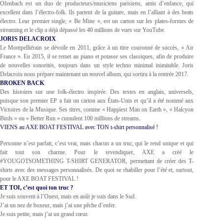
Ofenbach est un duo de producteurs/musiciens parisiens, amis d’enfance, qui
excellent dans l’électro-folk. Ils partent de la guitare, mais en l’alliant à des beats
électro. Leur premier single, « Be Mine », est un carton sur les plates-formes de
streaming et le clip a déjà dépassé les 40 millions de vues sur YouTube.
JORIS DELACROIX
Le Montpelliérain se dévoile en 2011, grâce à un titre couronné de succès, « Air
France ». En 2015, il se remet au piano et potasse ses classiques, afin de produire
de nouvelles sonorités, toujours dans un style techno minimal inimitable. Joris
Delacroix nous prépare maintenant un nouvel album, qui sortira à la rentrée 2017.
BROKEN BACK
Des histoires sur une folk-électro inspirée. Des textes en anglais, universels,
puisque son premier EP a fait un carton aux États-Unis et qu’il a été nommé aux
Victoires de la Musique. Ses titres, comme « Happiest Man on Earth », « Halcyon
Birds » ou « Better Run » cumulent 100 millions de streams.
VIENS au AXE BOAT FESTIVAL avec TON t-shirt personnalisé !
Personne n’est parfait, c’est vrai, mais chacun a un truc, qui le rend unique et qui
fait tout son charme. Pour le revendiquer, AXE a créé le
#YOUGOTSOMETHING T-SHIRT GENERATOR, permettant de créer des T-
shirts avec des messages personnalisés. De quoi se rhabiller pour l’été et, surtout,
pour le AXE BOAT FESTIVAL !
ET TOI, c’est quoi ton truc ?
Je suis souvent à l’Ouest, mais en août je suis dans le Sud.
J’ai un nez de boxeur, mais j’ai une pêche d’enfer.
Je suis petite, mais j’ai un grand cœur.