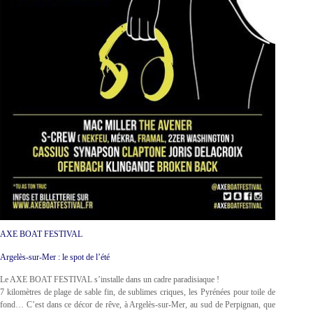
AXE BOAT FESTIVAL
Argelès-sur-Mer : le spot de l’été
Le AXE BOAT FESTIVAL s’installe dans un cadre paradisiaque !
7 kilomètres de plage de sable fin, de sublimes criques, les Pyrénées pour toile de
fond… C’est dans ce décor de rêve, à Argelès-sur-Mer, au sud de Perpignan, que