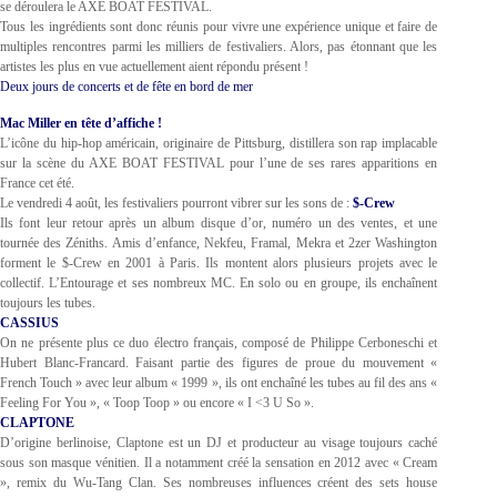
se déroulera le AXE BOAT FESTIVAL.
Tous les ingrédients sont donc réunis pour vivre une expérience unique et faire de
multiples rencontres parmi les milliers de festivaliers. Alors, pas étonnant que les
artistes les plus en vue actuellement aient répondu présent !
Deux jours de concerts et de fête en bord de mer
Mac Miller en tête d’affiche !
L’icône du hip-hop américain, originaire de Pittsburg, distillera son rap implacable
sur la scène du AXE BOAT FESTIVAL pour l’une de ses rares apparitions en
France cet été.
Le vendredi 4 août, les festivaliers pourront vibrer sur les sons de :
$-Crew
Ils font leur retour après un album disque d’or, numéro un des ventes, et une
tournée des Zéniths. Amis d’enfance, Nekfeu, Framal, Mekra et 2zer Washington
forment le $-Crew en 2001 à Paris. Ils montent alors plusieurs projets avec le
collectif. L’Entourage et ses nombreux MC. En solo ou en groupe, ils enchaînent
toujours les tubes.
CASSIUS
On ne présente plus ce duo électro français, composé de Philippe Cerboneschi et
Hubert Blanc-Francard. Faisant partie des figures de proue du mouvement «
French Touch » avec leur album « 1999 », ils ont enchaîné les tubes au fil des ans «
Feeling For You », « Toop Toop » ou encore « I <3 U So ».
CLAPTONE
D’origine berlinoise, Claptone est un DJ et producteur au visage toujours caché
sous son masque vénitien. Il a notamment créé la sensation en 2012 avec « Cream
», remix du Wu-Tang Clan. Ses nombreuses influences créent des sets house