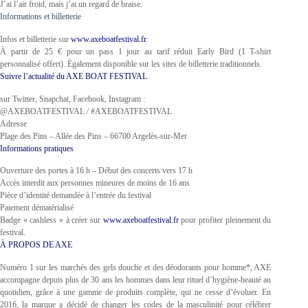
J’ai l’air froid, mais j’ai un regard de braise.
Informations et billetterie
Infos et billetterie sur
www.axeboatfestival.fr
À partir de 25 € pour un pass 1 jour au tarif réduit Early Bird (1 T-shirt
personnalisé offert). Également disponible sur les sites de billetterie traditionnels.
Suivre l’actualité du AXE BOAT FESTIVAL
sur Twitter, Snapchat, Facebook, Instagram :
@AXEBOATFESTIVAL / #AXEBOATFESTIVAL
Adresse
Plage des Pins – Allée des Pins – 66700 Argelès-sur-Mer
Informations pratiques
Ouverture des portes à 16 h – Début des concerts vers 17 h
Accès interdit aux personnes mineures de moins de 16 ans
Pièce d’identité demandée à l’entrée du festival
Paiement dématérialisé
Badge « cashless » à créer sur
www.axeboatfestival.fr
pour profiter pleinement du
festival.
À PROPOS DE AXE
Numéro 1 sur les marchés des gels douche et des déodorants pour homme*, AXE
accompagne depuis plus de 30 ans les hommes dans leur rituel d’hygiène-beauté au
quotidien, grâce à une gamme de produits complète, qui ne cesse d’évoluer. En
2016, la marque a décidé de changer les codes de la masculinité pour célébrer