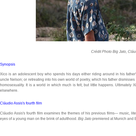
Crédit Photo Big Jato, Cláu
Synopsis
Xico is an adolescent boy who spends his days either riding around in his father's
uncle Nelson; or retreating into his own world of poetry, which his father dismisses
homosexuality. It is a world in which much is felt, but little happens. Ultimatel
elsewhere.
Cláudio Assis's fourth film
Cláudio Assis's fourth film examines the themes of his previous films— music, lite
eyes of a young man on the brink of adulthood.
Big Jato
premiered at Munich and Br