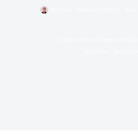
Par
Bernie
Publié le
25/06/2017
Mis à 
Spotlight on Brazil Continues with Cláud
Dans
Films
Temps de le