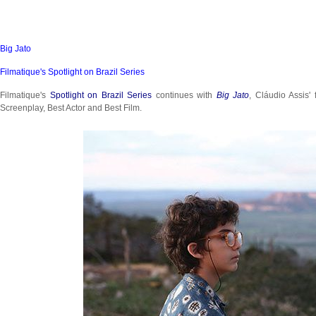
Big Jato
Filmatique's Spotlight on Brazil Series
Filmatique's
Spotlight on Brazil Series
continues with
Big Jato
, Cláudio Assis'
Screenplay, Best Actor and Best Film.