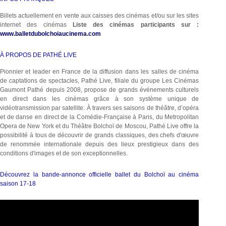
Billets actuellement en vente aux caisses des cinémas et/ou sur les sites
internet des cinémas
Liste des cinémas participants sur :
www.balletdubolchoiaucinema.com
À PROPOS DE PATHÉ LIVE
Pionnier et leader en France de la diffusion dans les salles de cinéma
de captations de spectacles, Pathé Live, filiale du groupe Les Cinémas
Gaumont Pathé depuis 2008, propose de grands événements culturels
en direct dans les cinémas grâce à son système unique de
vidéotransmission par satellite. À travers ses saisons de théâtre, d’opéra
et de danse en direct de la Comédie-Française à Paris, du Metropolitan
Opera de New York et du Théâtre Bolchoï de Moscou, Pathé Live offre la
possibilité à tous de découvrir de grands classiques, des chefs d'œuvre
de renommée internationale depuis des lieux prestigieux dans des
conditions d'images et de son exceptionnelles.
Découvrez la bande-annonce officielle ballet du Bolchoï au cinéma
saison 17-18