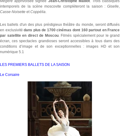
Mégère
apprivoisée signée
Jean-Christophe Maillot
. Trois classiques
intemporels de la scène moscovite complèteront la saison :
Giselle
,
Casse-Noisette
et
Coppélia
.
Les ballets d'un des plus préstigieux théâtre du monde, seront diffusés
en exclusivité
dans plus de 1700 cinémas dont 160 partout en France
par satellite en direct de Moscou
. Filmés spécialement pour le grand
écran, ces spectacles grandioses seront accessibles à tous dans des
conditions d’image et de son exceptionnelles : images HD et son
numérique 5.1
LES PREMIERS BALLETS DE LA SAISON
Le Corsaire