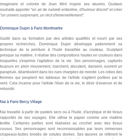
imaginaire et colorée de Joan Miró inspire ses œuvres. Gustavo
souhaite apporter
"un air de naïveté enfantine, d'humour discret" et créer
"un univers surprenant, un récit d'émerveillement".
Dominique Dupin à Paris Montmartre
Guidé dans sa formation par des artistes qualifiés et nourri par ses
propres recherches, Dominique Dupin développe patiemment sa
technique de la peinture à l'huile travaillée au couteau. Sculptant
presque sa matière, il réalise des compositions hautes en couleurs dans
lesquelles s'exprime l'agitation de la vie. Ses personnages, capturés
toujours en plein mouvement, marchent, discutent, dansent, ouvrent un
parapluie, déambulent dans les rues chargées de monde. Les robes des
femmes qui peuplent les tableaux de l'artiste s'agitent portées par le
vent. Cela incarne pour l'artiste l'élan de la vie, le désir d'avancer et de
rebondir.
Nai à Paris Bercy Village
Nai travaille à partir de pastels secs ou à l'huile, d'acrylique et de tissus
rapportés de ses voyages. Elle utilise le papier comme une matière
textile. Certaines parties sont réalisées au crochet avec des tissus
cousus. Ses personnages sont reconnaissables par leurs immenses
chapeaux-bulles brodés de volutes dorées. Ses œuvres se réfèrent le