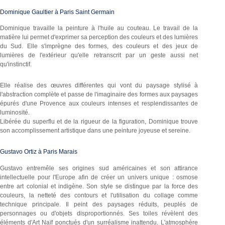
Dominique Gaultier à Paris Saint Germain
Dominique travaille la peinture à l'huile au couteau. Le travail de la
matière lui permet d'exprimer sa perception des couleurs et des lumières
du Sud. Elle s'imprègne des formes, des couleurs et des jeux de
lumières de l'extérieur qu'elle retranscrit par un geste aussi net
qu'instinctif.
Elle réalise des œuvres différentes qui vont du paysage stylisé à
l'abstraction complète et passe de l'imaginaire des formes aux paysages
épurés d'une Provence aux couleurs intenses et resplendissantes de
luminosité.
Libérée du superflu et de la rigueur de la figuration, Dominique trouve
son accomplissement artistique dans une peinture joyeuse et sereine.
Gustavo Ortiz à Paris Marais
Gustavo entremêle ses origines sud américaines et son attirance
intellectuelle pour l'Europe afin de créer un univers unique : osmose
entre art colonial et indigène. Son style se distingue par la force des
couleurs, la netteté des contours et l'utilisation du collage comme
technique principale. Il peint des paysages réduits, peuplés de
personnages ou d'objets disproportionnés. Ses toiles révèlent des
éléments d'Art Naïf ponctués d'un surréalisme inattendu. L'atmosphère