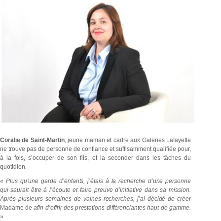
Coralie de Saint-Martin
, jeune maman et cadre aux Galeries Lafayette
ne trouve pas de personne de confiance et suffisamment qualifiée pour,
à la fois, s’occuper de son fils, et la seconder dans les tâches du
quotidien.
«
P
l
us qu
’
u
n
e g
a
rde
d
’
enfan
t
s
,
j
’
é
t
a
i
s à
l
a
r
e
c
h
e
r
che d
’
u
n
e
p
e
r
s
o
n
ne
q
u
i s
a
ur
a
i
t ê
t
re à l’écoute et faire preuve d’initiative dans sa mission.
Après plusieurs semaines de vaines r
e
che
r
c
h
e
s
,
j
’
a
i d
é
c
i
d
é de
c
r
é
er
M
a
d
am
e
d
e
a
f
i
n d
’
off
r
i
r des p
r
e
sta
t
i
o
n
s
d
i
ff
é
re
n
c
i
ant
e
s haut de gamme.
»