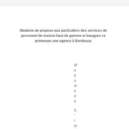
Madame de
propose aux particuliers des services de
personnel de maison haut de gamme et inaugure ce
printemps une agence à Bordeaux.
M
a
d
a
m
e
d
e
S
’
i
m