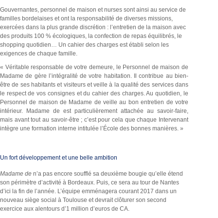
Gouvernantes, personnel de maison et nurses sont ainsi au service de
familles bordelaises et ont la responsabilité de diverses missions,
exercées dans la plus grande discrétion : l’entretien de la maison avec
des produits 100 % écologiques, la confection de repas équilibrés, le
shopping quotidien… Un cahier des charges est établi selon les
exigences de chaque famille.
« Véritable responsable de votre demeure, le Personnel de maison de
Madame de
gère l’intégralité de votre habitation. Il contribue au bien-
être de ses habitants et visiteurs et veille à la qualité des services dans
le respect de vos consignes et du cahier des charges. Au quotidien, le
Personnel de maison de
Madame de
veille au bon entretien de votre
intérieur.
Madame de
est particulièrement attachée au savoir-faire,
mais avant tout au savoir-être ; c’est pour cela que chaque Intervenant
intègre une formation interne
intitulée l’École des bonnes manières
. »
Un fort développement et une belle ambition
Madame de
n’a pas encore soufflé sa deuxième bougie qu’elle étend
son périmètre d’activité à Bordeaux. Puis, ce sera au tour de Nantes
d’ici la fin de l’année. L’équipe emménagera courant 2017 dans un
nouveau siège social à Toulouse et devrait clôturer son second
exercice aux alentours d’1 million d’euros de
CA.