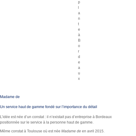
p
l
a
n
t
e
à
B
o
r
d
e
a
u
x
Madame de
Un service haut de gamme fondé sur l’importance du détail
L’idée est née d’un constat : il n’existait pas d’entreprise à Bordeaux
positionnée sur le service à la personne haut de gamme.
Même constat à Toulouse où est née
Madame de
en avril 2015.