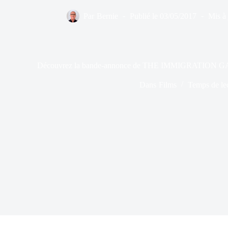
Par
Bernie
Publié le
03/05/2017
Mis à 
Découvrez la bande-annonce de THE IMMIGRATION G
Dans
Films
Temps de le