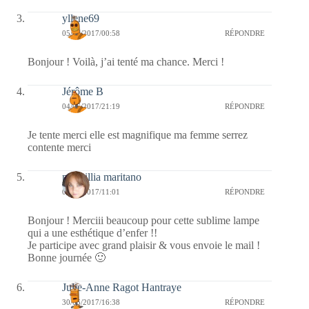
yllene69
05/06/2017/00:58
RÉPONDRE
Bonjour ! Voilà, j’ai tenté ma chance. Merci !
Jérôme B
04/06/2017/21:19
RÉPONDRE
Je tente merci elle est magnifique ma femme serrez
contente merci
prescillia maritano
04/06/2017/11:01
RÉPONDRE
Bonjour ! Merciii beaucoup pour cette sublime lampe
qui a une esthétique d’enfer !!
Je participe avec grand plaisir & vous envoie le mail !
Bonne journée 🙂
Julie-Anne Ragot Hantraye
30/05/2017/16:38
RÉPONDRE