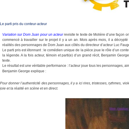
Le parti pris du conteur-acteur
Variation sur Dom Juan pour un acteur
revisite le texte de Molière d’une façon o
commencé à travailler sur le projet il y a un an. Mois après mois, il a décrypté
réalités des personnages de Dom Juan aux côtés du directeur d’acteur Luc Faug
Le parti pris est étonnant : le comédien unique de la pièce joue le rôle d’un cont
la légende. A la fois acteur, témoin et parti(e) d’un grand récit, Benjamin George 
texte.
Le résultat est une véritable performance : l’acteur joue tous les personnages, ai
Benjamin George explique :
Pour donner l’authenticité des personnages, il y a ici rires, tristesses, rythmes, vi
joie et la réalité en scène et en direct.