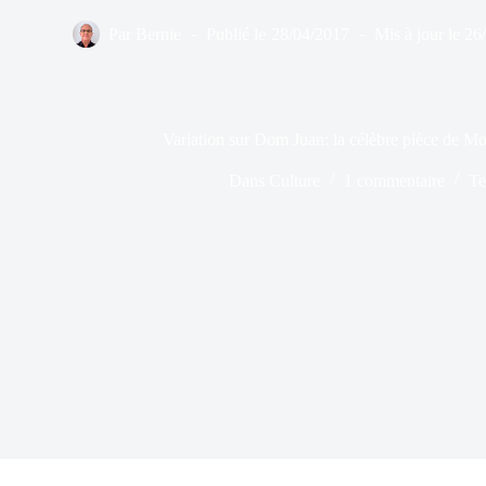
Par
Bernie
Publié le
28/04/2017
Mis à jour le
26
Variation sur Dom Juan: la célèbre pièce de Mo
Dans
Culture
1 commentaire
Te