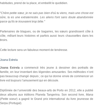
habitudes, prend de la place, et embellit le quotidien.
"
Chère petite sœur, je ne sais pas bien d'où tu viens, mais une chose est
sûre, tu es une extraterrestre. Les aliens t'ont sans doute abandonnée
parce qu'ils te trouvaient trop bête."
Partenaires de blagues, ou de bagarres, les sœurs grandissent côte à
côte, mêlant leurs histoires et parfois aussi leurs chaussettes dans les
tiroirs.
Cette lecture sera un fabuleux moment de tendresse.
Joana Estrela
Joana Estrela
a commencé très jeune à dessiner des portraits de
famille, en leur inventant des légendes amusantes. Ses méthodes n’ont
pas beaucoup changé depuis ; ce qui lui donne envie de commencer un
livre est toujours l’amusement qui en découle.
Diplômée de l’université des beaux-arts de Porto en 2012, elle a publié
deux albums aux éditions Planeta Tangerina. Son second livre,
Mana
(
Petite soeur
) a gagné le Grand prix international du livre jeunesse de
Serpa (Portugal).