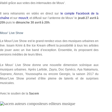
établi grâce aux votes des internautes de Mouv’.
Il sera retransmis en vidéo en direct sur
le compte Facebook de la
chaîne
et sur
mouv.fr
, et diffusé sur l’antenne de Mouv’ le
jeudi 27 avril à
20h
puis le
dimanche 30 avril à 20h
.
Mouv’ Live Show
Le Mouv’Live Show est le grand rendez-vous des musiques urbaines en
live. Issam Krimi & the Ice Kream offrent la possibilité à tous les artistes
de jouer avec un live band d’exception. Ensemble, ils proposent des
versions inédites de leurs titres.
Le Mouv’ Live Show donne une nouvelle dimension scénique aux
musiques urbaines. Après Lartiste, Zayra, Doc Gynéco, Aya Nakamura,
Soprano, Alonzo, Youssoupha ou encore Georgio, la saison 2017 du
Mouv’Live Show promet d’être pleine de talents et de surprises
musicales.
Avec le soutien de la
Sacem