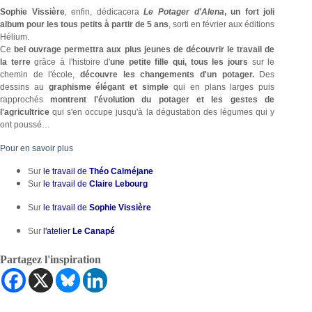
Sophie Vissière
,
enfin, dédicacera
Le Potager d'Alena
, un fort joli
album pour les tous petits à partir de 5 ans
, sorti en février aux éditions
Hélium.
Ce
bel ouvrage permettra aux plus jeunes de découvrir le travail de
la terre
grâce à l'histoire d'
une petite fille qui, tous les jours
sur le
chemin de l'école,
découvre les changements d'un potager.
Des
dessins au
graphisme élégant et simple
qui en plans larges puis
rapprochés
montrent l'évolution du potager et les gestes de
l'agricultrice
qui s'en occupe jusqu'à la dégustation des légumes qui y
ont poussé…
Pour en savoir plus
Sur
le travail de
Théo Calméjane
Sur
le travail de
Claire Lebourg
Sur
le travail de
Sophie Vissière
Sur
l'atelier
Le Canapé
Partagez l'inspiration