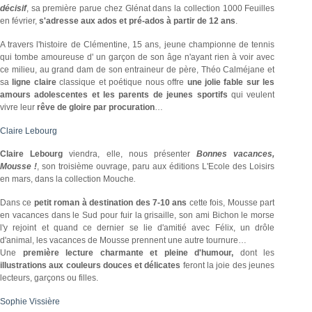
décisif
, sa première parue chez Glénat dans la collection 1000 Feuilles
en février,
s'adresse aux ados et pré-ados à partir de 12 ans
.
A travers l'histoire de Clémentine, 15 ans, jeune championne de tennis
qui tombe amoureuse d' un garçon de son âge n'ayant rien à voir avec
ce milieu, au grand dam de son entraineur de père, Théo Calméjane et
sa
ligne claire
classique et poétique nous offre
une jolie fable sur les
amours adolescentes et les parents de jeunes sportifs
qui veulent
vivre leur
rêve de gloire par procuration
…
Claire Lebourg
Claire Lebourg
viendra, elle, nous présenter
Bonnes vacances,
Mousse !
,
son troisième ouvrage, paru aux éditions L'Ecole des Loisirs
en mars, dans la collection Mouche
.
Dans ce
petit roman à destination des 7-10 ans
cette fois,
Mousse part
en vacances dans le Sud pour fuir la grisaille, son ami Bichon le morse
l'y rejoint et quand ce dernier se lie d'amitié avec Félix, un drôle
d'animal, les vacances de Mousse prennent une autre tournure…
Une
première lecture charmante et pleine d'humour,
dont les
illustrations aux couleurs douces et délicates
feront la joie des jeunes
lecteurs, garçons ou filles.
Sophie Vissière