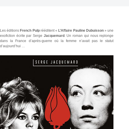
Les éditions
French Pulp
rééditent «
L’Affaire Pauline Dubuisson
» une
exofiction écrite par Serge
Jacquemard
. Un roman qui nous replonge
dans la France d’après-guerre où la femme n’avait pas le statut
d’aujourd’hui …