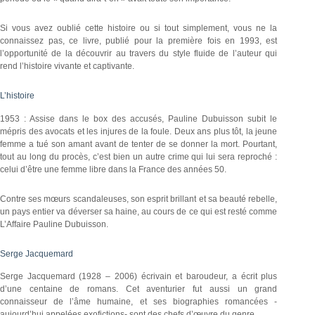
Si vous avez oublié cette histoire ou si tout simplement, vous ne la
connaissez pas, ce livre, publié pour la première fois en 1993, est
l’opportunité de la découvrir au travers du style fluide de l’auteur qui
rend l’histoire vivante et captivante.
L’histoire
1953 : Assise dans le box des accusés, Pauline Dubuisson subit le
mépris des avocats et les injures de la foule. Deux ans plus tôt, la jeune
femme a tué son amant avant de tenter de se donner la mort. Pourtant,
tout au long du procès, c’est bien un autre crime qui lui sera reproché :
celui d’être une femme libre dans la France des années 50.
Contre ses mœurs scandaleuses, son esprit brillant et sa beauté rebelle,
un pays entier va déverser sa haine, au cours de ce qui est resté comme
L’Affaire Pauline Dubuisson.
Serge Jacquemard
Serge Jacquemard (1928 – 2006) écrivain et baroudeur, a écrit plus
d’une centaine de romans. Cet aventurier fut aussi un grand
connaisseur de l’âme humaine, et ses biographies romancées -
aujourd’hui appelées exofictions- sont des chefs d’œuvre du genre.