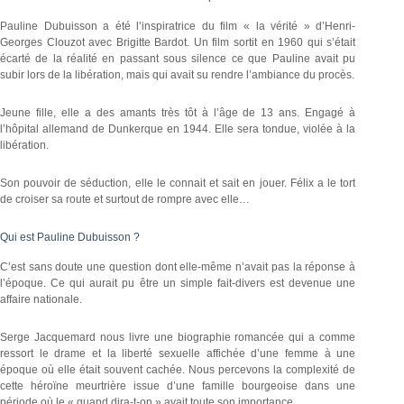
Pauline Dubuisson a été l’inspiratrice du film « la vérité » d’Henri-
Georges Clouzot avec Brigitte Bardot. Un film sortit en 1960 qui s’était
écarté de la réalité en passant sous silence ce que Pauline avait pu
subir lors de la libération, mais qui avait su rendre l’ambiance du procès.
Jeune fille, elle a des amants très tôt à l’âge de 13 ans. Engagé à
l’hôpital allemand de Dunkerque en 1944. Elle sera tondue, violée à la
libération.
Son pouvoir de séduction, elle le connait et sait en jouer. Félix a le tort
de croiser sa route et surtout de rompre avec elle…
Qui est Pauline Dubuisson ?
C’est sans doute une question dont elle-même n’avait pas la réponse à
l’époque. Ce qui aurait pu être un simple fait-divers est devenue une
affaire nationale.
Serge Jacquemard nous livre une biographie romancée qui a comme
ressort le drame et la liberté sexuelle affichée d’une femme à une
époque où elle était souvent cachée. Nous percevons la complexité de
cette héroïne meurtrière issue d’une famille bourgeoise dans une
période où le « quand dira-t-on » avait toute son importance.