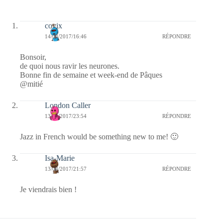
covix
14/04/2017/16:46
RÉPONDRE
Bonsoir,
de quoi nous ravir les neurones.
Bonne fin de semaine et week-end de Pâques
@mitié
London Caller
13/04/2017/23:54
RÉPONDRE
Jazz in French would be something new to me! 🙂
Isa-Marie
13/04/2017/21:57
RÉPONDRE
Je viendrais bien !