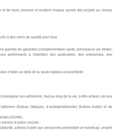
els et de leurs proches et soutient chaque année des projets au niveau
cès à des soins de qualité pour tous.
 une gamme de garanties (complémentaire santé, prévoyance via Mutex,
s performants à l'intention des particuliers, des entreprises, des
ion d’aller au-delà de la seule logique assurantielle.
ccompagner ses adhérents, tout au long de la vie, à être acteurs de leur
’opticiens (Kalivia Optique), d’audioprothésistes (Kalivia Audio) et de
listes (SSAM) ;
 service d’action sociale ;
e Solidarité, actions d’aide aux personnes présentant un handicap, projets