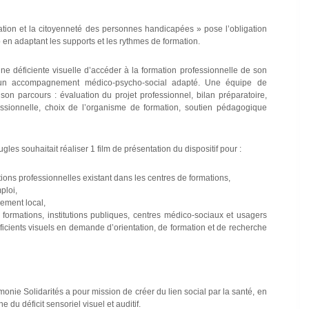
cipation et la citoyenneté des personnes handicapées » pose l’obligation
 en adaptant les supports et les rythmes de formation.
ne déficiente visuelle d’accéder à la formation professionnelle de son
 d’un accompagnement médico-psycho-social adapté. Une équipe de
son parcours : évaluation du projet professionnel, bilan préparatoire,
ssionnelle, choix de l’organisme de formation, soutien pédagogique
les souhaitait réaliser 1 film de présentation du dispositif pour :
ions professionnelles existant dans les centres de formations,
ploi,
nement local,
 formations, institutions publiques, centres médico-sociaux et usagers
ficients visuels en demande d’orientation, de formation et de recherche
monie Solidarités a pour mission de créer du lien social par la santé, en
 du déficit sensoriel visuel et auditif.