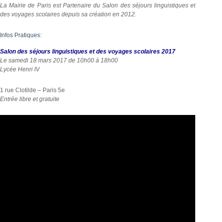
La Mairie de Paris est Partenaire du Salon des séjours linguistiques et
des voyages scolaires depuis sa création en 2012.
Infos Pratiques:
Salon des séjours linguistiques et des voyages scolaires 2017
Le samedi 18 mars 2017 de 10h00 à 18h00
Lycée Henri IV
1 rue Clotilde – Paris 5e
Entrée libre et gratuite