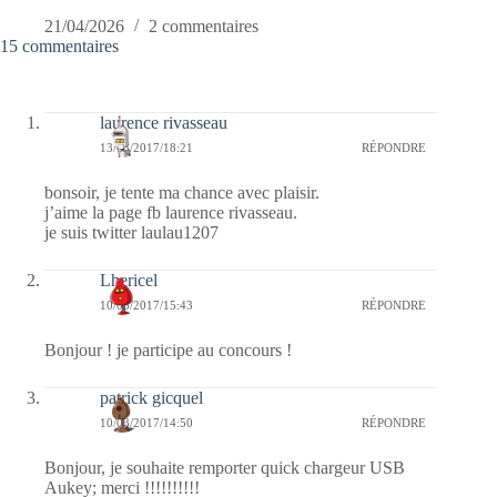
21/04/2026
2 commentaires
15 commentaires
laurence rivasseau
13/03/2017/18:21
RÉPONDRE
bonsoir, je tente ma chance avec plaisir.
j’aime la page fb laurence rivasseau.
je suis twitter laulau1207
Lhericel
10/03/2017/15:43
RÉPONDRE
Bonjour ! je participe au concours !
patrick gicquel
10/03/2017/14:50
RÉPONDRE
Bonjour, je souhaite remporter quick chargeur USB
Aukey; merci !!!!!!!!!!