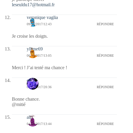
leseuldu17@hotmail.fr
veronique vaglia
09/03/2017/12:43
RÉPONDRE
Je croise les doigts.
yllene69
06/03/2017/13:05
RÉPONDRE
Merci ! J’ai tenté ma chance !
covix
04/03/2017/20:36
RÉPONDRE
Bonne chance.
@mitié
ali
04/03/2017/13:44
RÉPONDRE