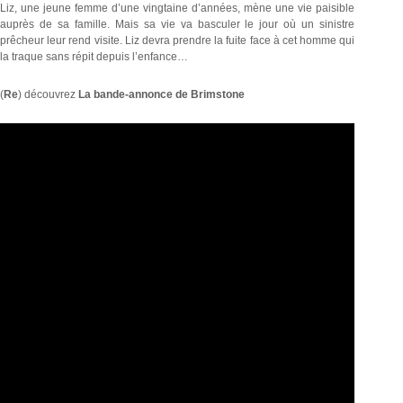
Liz, une jeune femme d’une vingtaine d’années, mène une vie paisible
auprès de sa famille. Mais sa vie va basculer le jour où un sinistre
prêcheur leur rend visite. Liz devra prendre la fuite face à cet homme qui
la traque sans répit depuis l’enfance…
(
Re
) découvrez
La bande-annonce de Brimstone