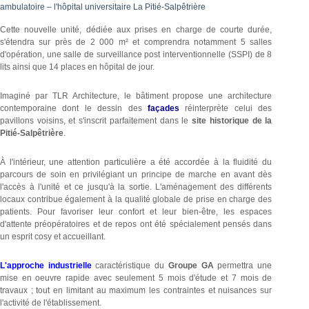
ambulatoire – l'hôpital universitaire La Pitié-Salpêtrière
Cette nouvelle unité, dédiée aux prises en charge de courte durée,
s'étendra sur près de 2 000 m² et comprendra notamment 5 salles
d'opération, une salle de surveillance post interventionnelle (SSPI) de 8
lits ainsi que 14 places en hôpital de jour.
Imaginé par TLR Architecture, le bâtiment propose une architecture
contemporaine dont le dessin des
façades
réinterprète celui des
pavillons voisins, et s'inscrit parfaitement dans le
site historique de la
Pitié-Salpêtrière
.
À l'intérieur, une attention particulière a été accordée à la fluidité du
parcours de soin en privilégiant un principe de marche en avant dès
l'accès à l'unité et ce jusqu'à la sortie. L'aménagement des différents
locaux contribue également à la qualité globale de prise en charge des
patients. Pour favoriser leur confort et leur bien-être, les espaces
d'attente préopératoires et de repos ont été spécialement pensés dans
un esprit cosy et accueillant.
L'approche industrielle
caractéristique du
Groupe GA
permettra une
mise en oeuvre rapide avec seulement 5 mois d'étude et 7 mois de
travaux ; tout en limitant au maximum les contraintes et nuisances sur
l'activité de l'établissement.