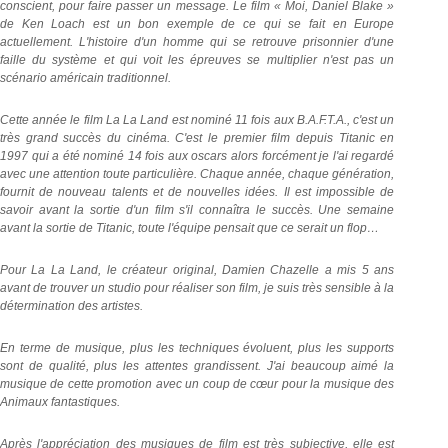
conscient, pour faire passer un message. Le film « Moi, Daniel Blake »
de Ken Loach est un bon exemple de ce qui se fait en Europe
actuellement. L'histoire d'un homme qui se retrouve prisonnier d'une
faille du système et qui voit les épreuves se multiplier n'est pas un
scénario américain traditionnel.
Cette année le film La La Land est nominé 11 fois aux B.A.F.T.A., c'est un
très grand succès du cinéma. C'est le premier film depuis Titanic en
1997 qui a été nominé 14 fois aux oscars alors forcément je l'ai regardé
avec une attention toute particulière. Chaque année, chaque génération,
fournit de nouveau talents et de nouvelles idées. Il est impossible de
savoir avant la sortie d'un film s'il connaîtra le succès. Une semaine
avant la sortie de Titanic, toute l'équipe pensait que ce serait un flop…
Pour La La Land, le créateur original, Damien Chazelle a mis 5 ans
avant de trouver un studio pour réaliser son film, je suis très sensible à la
détermination des artistes.
En terme de musique, plus les techniques évoluent, plus les supports
sont de qualité, plus les attentes grandissent. J'ai beaucoup aimé la
musique de cette promotion avec un coup de cœur pour la musique des
Animaux fantastiques.
Après l'appréciation des musiques de film est très subjective, elle est