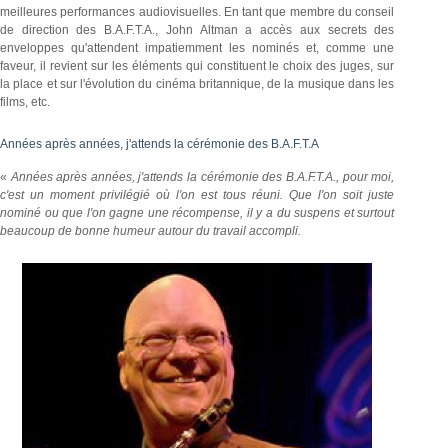
meilleures performances audiovisuelles. En tant que membre du conseil
de direction des B.A.F.T.A., John Altman a accès aux secrets des
enveloppes qu'attendent impatiemment les nominés et, comme une
faveur, il revient sur les éléments qui constituent le choix des juges, sur
la place et sur l'évolution du cinéma britannique, de la musique dans les
films, etc.
Années après années, j'attends la cérémonie des B.A.F.T.A
«
Années après années, j'attends la cérémonie des B.A.F.T.A., pour moi,
c'est un moment privilégié où l'on est tous réuni. Que l'on soit juste
nominé ou que l'on gagne une récompense, il y a du suspens et surtout
beaucoup de bonne humeur autour du travail accompli.