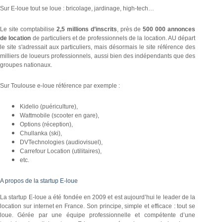
Sur E-loue tout se loue : bricolage, jardinage, high-tech…
Le site comptabilise
2,5 millions d’inscrits
, près de
500 000 annonces
de location
de particuliers et de professionnels de la location. AU départ
le site s'adressait aux particuliers, mais désormais le site référence des
milliers de loueurs professionnels, aussi bien des indépendants que des
groupes nationaux.
Sur Toulouse e-loue référence par exemple :
Kidelio (puériculture),
Wattmobile (scooter en gare),
Options (réception),
Chullanka (ski),
DVTechnologies (audiovisuel),
Carrefour Location (utilitaires),
etc.
A propos de la startup
E-loue
La startup E-loue a été fondée en 2009 et est aujourd’hui le leader de la
location sur internet en France. Son principe, simple et efficace : tout se
loue. Gérée par une équipe professionnelle et compétente d’une