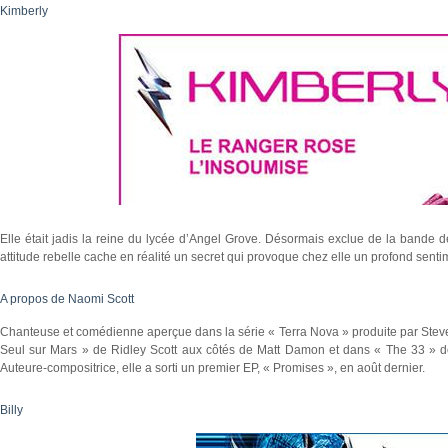
Kimberly
Elle était jadis la reine du lycée d’Angel Grove. Désormais exclue de la bande de
attitude rebelle cache en réalité un secret qui provoque chez elle un profond sentim
A propos de Naomi Scott
Chanteuse et comédienne aperçue dans la série « Terra Nova » produite par Steven
Seul sur Mars » de Ridley Scott aux côtés de Matt Damon et dans « The 33 » de
Auteure-compositrice, elle a sorti un premier EP, « Promises », en août dernier.
Billy