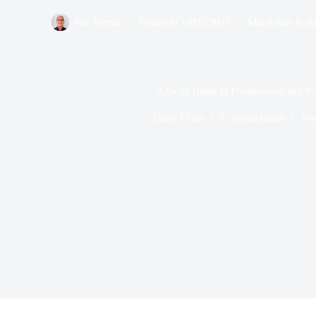
Par
Bernie
Publié le
10/02/2017
Mis à jour le
0
Affiche finale et Présentation des 
Dans
Films
1 commentaire
Tem