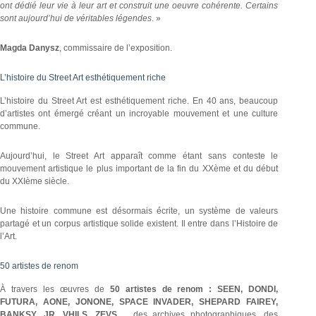
ont dédié leur vie à leur art et construit une oeuvre cohérente. Certains
sont aujourd’hui de véritables légendes
. »
Magda Danysz
, commissaire de l’exposition.
L’histoire du Street Art esthétiquement riche
L’histoire du Street Art est esthétiquement riche. En 40 ans, beaucoup
d’artistes ont émergé créant un incroyable mouvement et une culture
commune.
Aujourd’hui, le Street Art apparaît comme étant sans conteste le
mouvement artistique le plus important de la fin du XXème et du début
du XXIème siècle.
Une histoire commune est désormais écrite, un système de valeurs
partagé et un corpus artistique solide existent. Il entre dans l’Histoire de
l’Art.
50 artistes de renom
À travers les œuvres de
50 artistes de renom : SEEN, DONDI,
FUTURA, AONE, JONONE, SPACE INVADER, SHEPARD FAIREY,
BANKSY, JR, VHILS, ZEVS…
, des archives photographiques, des