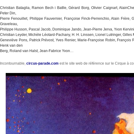
Christian Bataglia, Ramon Bech i Batlle, Gérard Borg, Olivier Caignart, AlainChe
Peter Din,
Pierre Fenouillet, Philippe Fauvernier, Françoise Finck-Perrenchio, Alain Frère
Graveleau,
Philippe Husson, Pascal Jacob, Dominique Jando, Jean-Pierre Jerva, Yvon Kervini
Christian Leyder, Michèle Léotard-Pachany, H. H. Linssen, Lionel Lutringer, Gilles
Geneviève Pons, Patrick Prévost, Yves Renier, Marie-Françoise Robin, François Roz
Henk van den
Berg, Roland van Halst, Jean-Fabrice Yvon…
Incontournable,
circus-parade.com
est le site web de référence sur le Cirque à c