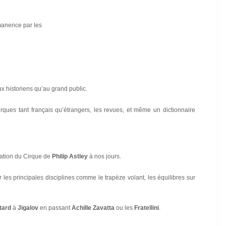
rmanence par les
ux historiens qu’au grand public.
cirques tant français qu’étrangers, les revues, et même un dictionnaire
réation du Cirque de
Philip Astley
à nos jours.
sur les principales disciplines comme le trapèze volant, les équilibres sur
otard
à
Jigalov
en passant
Achille Zavatta
ou les
Fratellini
.