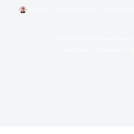
Par
Bernie
Publié le
06/01/2017
Mis à jour le
25/
Premier site de recherches sur le cirque 
Dans
Culture
3 commentaires
T