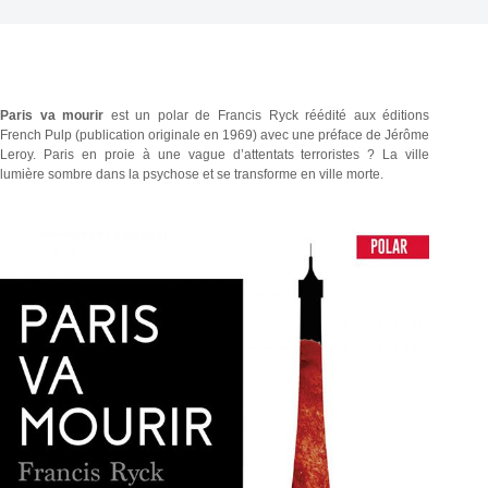
Paris va mourir
est un polar de Francis Ryck réédité aux éditions
French Pulp (publication originale en 1969) avec une préface de Jérôme
Leroy. Paris en proie à une vague d’attentats terroristes ? La ville
lumière sombre dans la psychose et se transforme en ville morte.