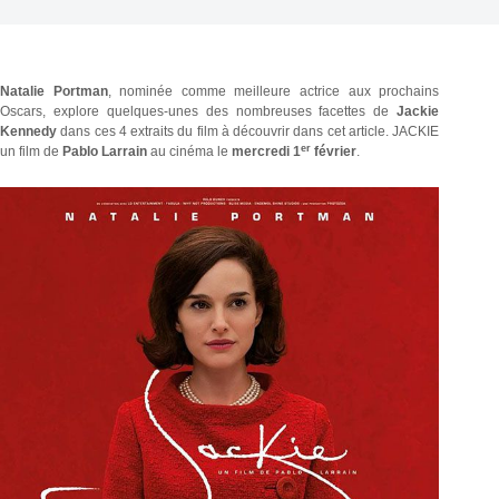
Natalie Portman
, nominée comme meilleure actrice aux prochains
Oscars, explore quelques-unes des nombreuses facettes de
Jackie
Kennedy
dans ces 4 extraits du film à découvrir dans cet article. JACKIE
er
un film de
Pablo Larrain
au cinéma le
mercredi 1
février
.