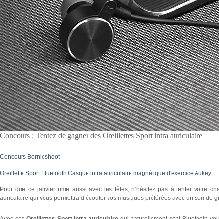
Concours : Tentez de gagner des Oreillettes Sport intra auriculaire
Concours Bernieshoot
Oreillette Sport Bluetooth Casque intra auriculaire magnétique d'exercice Aukey
Pour que ce janvier rime aussi avec les fêtes, n’hésitez pas à tenter votre c
auriculaire qui vous permettra d’écouter vos musiques préférées avec un son de g
Avec ces
Oreillettes Sport intra auriculaire
qui naturellement sont Bluetooth v