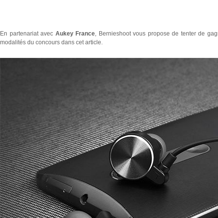
En partenariat avec
Aukey France
, Bernieshoot vous propose de tenter de ga
modalités du concours dans cet article.