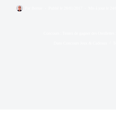
Par
Bernie
Publié le
28/01/2017
Mis à jour le
24/
Concours : Tentez de gagner des Oreillettes S
Dans
Concours Jeux & Cadeaux
T