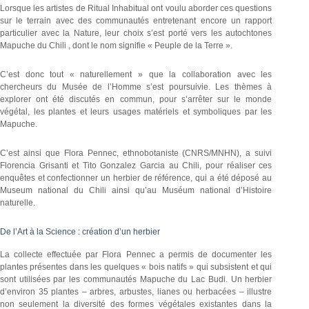
Lorsque les artistes de Ritual Inhabitual ont voulu aborder ces questions
sur le terrain avec des communautés entretenant encore un rapport
particulier avec la Nature, leur choix s’est porté vers les autochtones
Mapuche du Chili , dont le nom signifie « Peuple de la Terre ».
C’est donc tout « naturellement » que la collaboration avec les
chercheurs du Musée de l’Homme s’est poursuivie. Les thèmes à
explorer ont été discutés en commun, pour s’arrêter sur le monde
végétal, les plantes et leurs usages matériels et symboliques par les
Mapuche.
C’est ainsi que Flora Pennec, ethnobotaniste (CNRS/MNHN), a suivi
Florencia Grisanti et Tito Gonzalez Garcia au Chili, pour réaliser ces
enquêtes et confectionner un herbier de référence, qui a été déposé au
Museum national du Chili ainsi qu’au Muséum national d’Histoire
naturelle.
De l’Art à la Science : création d’un herbier
La collecte effectuée par Flora Pennec a permis de documenter les
plantes présentes dans les quelques « bois natifs » qui subsistent et qui
sont utilisées par les communautés Mapuche du Lac Budi. Un herbier
d’environ 35 plantes – arbres, arbustes, lianes ou herbacées – illustre
non seulement la diversité des formes végétales existantes dans la