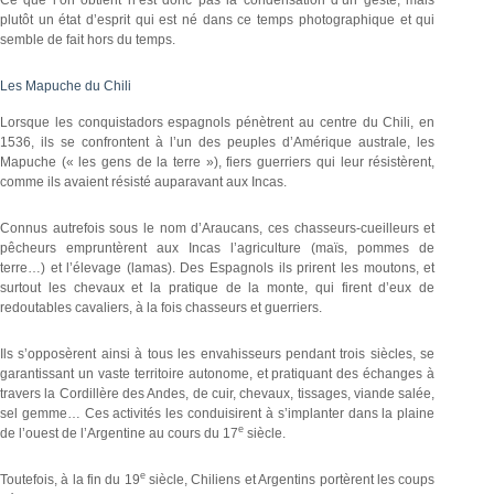
plutôt un état d’esprit qui est né dans ce temps photographique et qui
semble de fait hors du temps.
Les Mapuche du Chili
Lorsque les conquistadors espagnols pénètrent au centre du Chili, en
1536, ils se confrontent à l’un des peuples d’Amérique australe, les
Mapuche (« les gens de la terre »), fiers guerriers qui leur résistèrent,
comme ils avaient résisté auparavant aux Incas.
Connus autrefois sous le nom d’Araucans, ces chasseurs-cueilleurs et
pêcheurs empruntèrent aux Incas l’agriculture (maïs, pommes de
terre…) et l’élevage (lamas). Des Espagnols ils prirent les moutons, et
surtout les chevaux et la pratique de la monte, qui firent d’eux de
redoutables cavaliers, à la fois chasseurs et guerriers.
Ils s’opposèrent ainsi à tous les envahisseurs pendant trois siècles, se
garantissant un vaste territoire autonome, et pratiquant des échanges à
travers la Cordillère des Andes, de cuir, chevaux, tissages, viande salée,
sel gemme… Ces activités les conduisirent à s’implanter dans la plaine
e
de l’ouest de l’Argentine au cours du 17
siècle.
e
Toutefois, à la fin du 19
siècle, Chiliens et Argentins portèrent les coups