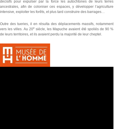
décisifs pour expulser par la force les autochtones de leurs terres
ancestrales, afin de coloniser ces espaces, y développer l’agriculture
intensive, exploiter les forêts, et plus tard construire des barrages…
Outre des tueries, il en résulta des déplacements massifs, notamment
e
vers les villes. Au 20
siècle, les Mapuche avaient été spoliés de 90 %
de leurs territoires, et ils avaient perdu la majorité de leur cheptel.