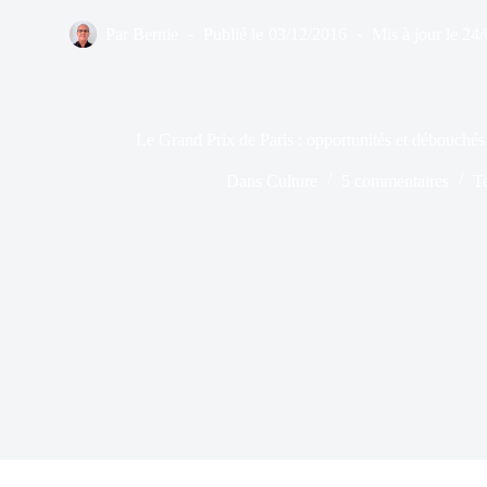
Par
Bernie
Publié le
03/12/2016
Mis à jour le
24/
Le Grand Prix de Paris : opportunités et débouchés 
Dans
Culture
5 commentaires
T