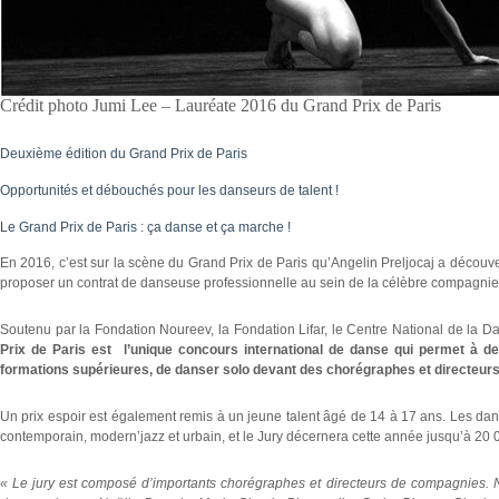
Crédit photo Jumi Lee – Lauréate 2016 du Grand Prix de Paris
Deuxième édition du Grand Prix de Paris
Opportunités et débouchés pour les danseurs de talent !
Le Grand Prix de Paris : ça danse et ça marche !
En 2016, c’est sur la scène du Grand Prix de Paris qu’Angelin Preljocaj a découver
proposer un contrat de danseuse professionnelle au sein de la célèbre compagnie
Soutenu par la Fondation Noureev, la Fondation Lifar, le Centre National de la D
Prix de Paris est l’unique concours international de danse qui permet à 
formations supérieures, de danser solo devant des chorégraphes et directeurs
Un prix espoir est également remis à un jeune talent âgé de 14 à 17 ans. Les danse
contemporain, modern’jazz et urbain, et le Jury décernera cette année jusqu’à 20 00
« Le jury est composé d’importants chorégraphes et directeurs de compagnies. N