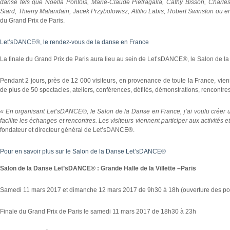
danse tels que Noëlla Pontois, Marie-Claude Pietragalla, Cathy Bisson, Charle
Siard, Thierry Malandain, Jacek Przybolowisz, Attilio Labis, Robert Swinston ou e
du Grand Prix de Paris.
Let’sDANCE®, le rendez-vous de la danse en France
La finale du Grand Prix de Paris aura lieu au sein de Let’sDANCE®, le Salon de l
Pendant 2 jours, près de 12 000 visiteurs, en provenance de toute la France, vi
de plus de 50 spectacles, ateliers, conférences, défilés, démonstrations, rencontr
« En organisant Let’sDANCE®, le Salon de la Danse en France, j’ai voulu créer
facilite les échanges et rencontres. Les visiteurs viennent participer aux activités 
fondateur et directeur général de Let’sDANCE®.
Pour en savoir plus sur le Salon de la Danse Let’sDANCE®
Salon de la Danse Let’sDANCE® : Grande Halle de la Villette –Paris
Samedi 11 mars 2017 et dimanche 12 mars 2017 de 9h30 à 18h (ouverture des por
Finale du Grand Prix de Paris le samedi 11 mars 2017 de 18h30 à 23h