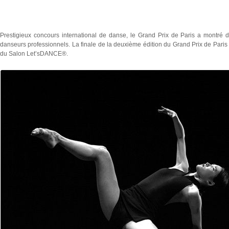
Prestigieux concours international de danse, le Grand Prix de Paris a montré d
danseurs professionnels. La finale de la deuxième édition du Grand Prix de Paris a
du Salon Let’sDANCE®.