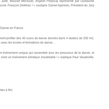
s Jude, Mourad Merzouki, Angelin Preljocaj représenté par Guillaume
ncore François Delétraz ! »
souligne Daniel Agésilas, Président du Jury
a Danse en France.
ennent profiter des 40 cours de danse donnés dans 4 studios de 200 m2,
es avec les écoles et formations de danse…
 un événement unique qui rassemble tous les amoureux de la danse, et
et vivre un événement artistique inoubliable ! »
explique Paul Vaudeville,
tes à 9h)