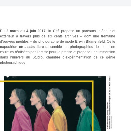
Du
3 mars au 4 juin 2017
, la
Cité
propose un parcours intérieur et
extérieur à travers plus de six cents archives – dont une trentaine
d’œuvres inédites – du photographe de mode
Erwin Blumenfeld
. Cette
exposition en accès libre
rassemble les photographies de mode en
couleurs réalisées par l‘artiste pour la presse et propose une immersion
dans l’univers du Studio, chambre d’expérimentation de ce génie
photographique.