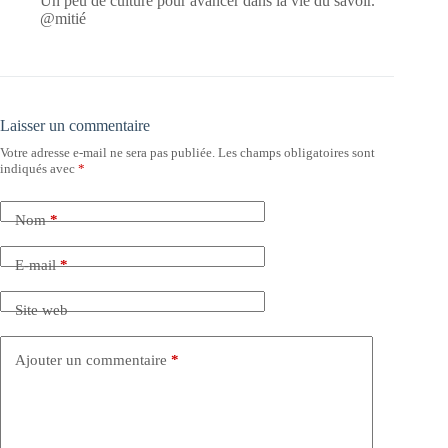
Un peu de culture pour avancer dans la vie du savoir.
@mitié
Laisser un commentaire
Votre adresse e-mail ne sera pas publiée.
Les champs obligatoires sont
indiqués avec
*
Nom
*
E-mail
*
Site web
Ajouter un commentaire
*