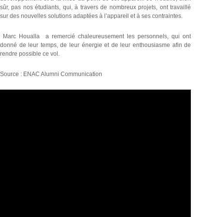
sûr, pas nos étudiants, qui, à travers de nombreux projets, ont travaillé
sur des nouvelles solutions adaptées à l’appareil et à ses contraintes.
Marc Houalla a remercié chaleureusement les personnels, qui ont
donné de leur temps, de leur énergie et de leur enthousiasme afin de
rendre possible ce vol.
Source : ENAC Alumni Communication