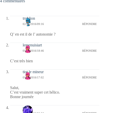
4 commentaires
trublion
02/11/2016/09:16
RÉPONDRE
Q’ en est il de l’ autonomie ?
lemenuisiart
01/11/2016/18:46
RÉPONDRE
C’est très bien
tiot le mineur
01/11/2016/17:02
RÉPONDRE
Salut,
C’est vraiment super cet hélico.
Bonne journée
covix