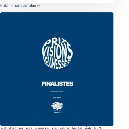
Publications similaires
Ashoka honore la jeunesse : découvrez les lauréats 2026