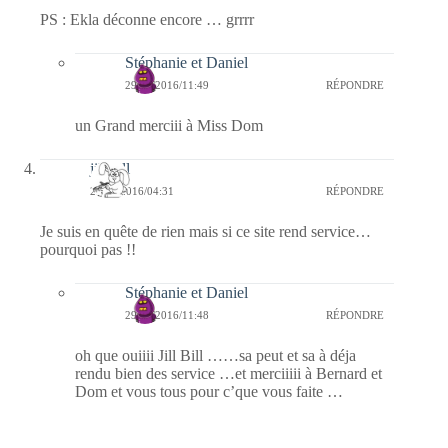
PS : Ekla déconne encore … grrrr
Stéphanie et Daniel
29/11/2016/11:49
RÉPONDRE
un Grand merciii à Miss Dom
jill bill
29/11/2016/04:31
RÉPONDRE
Je suis en quête de rien mais si ce site rend service…
pourquoi pas !!
Stéphanie et Daniel
29/11/2016/11:48
RÉPONDRE
oh que ouiiii Jill Bill ……sa peut et sa à déja
rendu bien des service …et merciiiii à Bernard et
Dom et vous tous pour c’que vous faite …