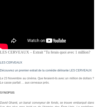
LES CERVEAUX – Extrait "Tu ferais quoi avec 1 million?
LES CERVEAUX
Découvrez un premier extrait de la comédie délirante LES CERVEAUX
Le 23 Novembre au cinéma. Que feraient-ils avec un million de dollars ?
Le casse parfait … aux cerveaux près.
SYNOPSIS
David Ghantt, un banal convoyeur de fonds, se trouve embarqué dans
l’un des plus gros hold-up de l’histoire des États-Unis. Le problème,