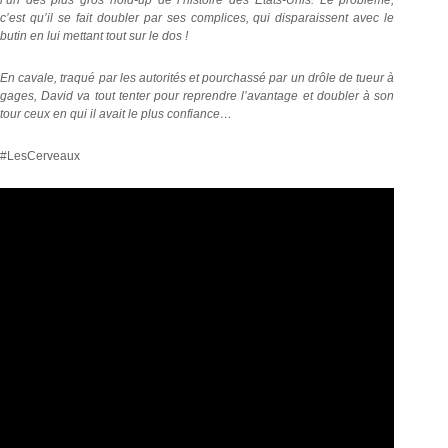
c’est qu’il se fait doubler par ses complices, qui disparaissent avec le
butin en lui mettant tout sur le dos !
En cavale, traqué par les autorités et pourchassé par un drôle de tueur à
gages, David va tout tenter pour reprendre l’avantage et doubler à son
tour ceux en qui il avait le plus confiance…
#LesCerveaux