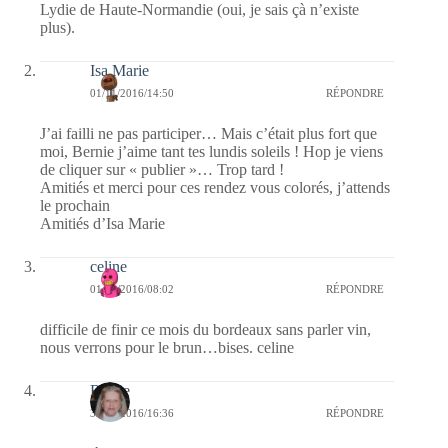
Lydie de Haute-Normandie (oui, je sais çà n’existe
plus).
Isa Marie
01/11/2016/14:50
RÉPONDRE
J’ai failli ne pas participer… Mais c’était plus fort que
moi, Bernie j’aime tant tes lundis soleils ! Hop je viens
de cliquer sur « publier »… Trop tard !
Amitiés et merci pour ces rendez vous colorés, j’attends
le prochain
Amitiés d’Isa Marie
celine
01/11/2016/08:02
RÉPONDRE
difficile de finir ce mois du bordeaux sans parler vin,
nous verrons pour le brun…bises. celine
Renee
31/10/2016/16:36
RÉPONDRE