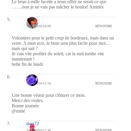
Le brun à mille facette a nous offrir ne serait-ce que
…….non je ne vais pas mâcher le boulot! Amitiés
Ava
31/10/2016/16:08
RÉPONDRE
Volontiers pour le petit coup de bordeaux, mais dans un
verre. A mon avis, le brun sera plus facile pour moi…
mais qui sait ?
Je vais vite profiter du soleil, car la nuit tombe vite
maintenant !
belle fin de lundi
covix
31/10/2016/15:10
RÉPONDRE
Une bonne vision pour clôturer ce mois.
Merci des visites.
Bonne journée
@mitié
dam72
31/10/2016/12:36
RÉPONDRE