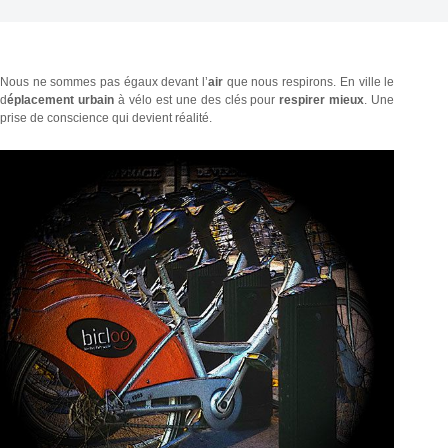
Nous ne sommes pas égaux devant l’
air
que nous respirons. En ville le
d
éplacement urbain
à vélo est une des clés pour
respirer mieux
. Une
prise de conscience qui devient réalité.