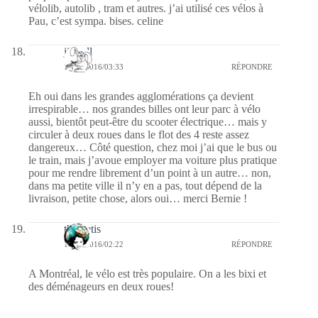
vélolib, autolib , tram et autres. j’ai utilisé ces vélos à
Pau, c’est sympa. bises. celine
jill bill
12/09/2016/03:33
RÉPONDRE
Eh oui dans les grandes agglomérations ça devient
irrespirable… nos grandes billes ont leur parc à vélo
aussi, bientôt peut-être du scooter électrique… mais y
circuler à deux roues dans le flot des 4 reste assez
dangereux… Côté question, chez moi j’ai que le bus ou
le train, mais j’avoue employer ma voiture plus pratique
pour me rendre librement d’un point à un autre… non,
dans ma petite ville il n’y en a pas, tout dépend de la
livraison, petite chose, alors oui… merci Bernie !
themetis
12/09/2016/02:22
RÉPONDRE
A Montréal, le vélo est très populaire. On a les bixi et
des déménageurs en deux roues!