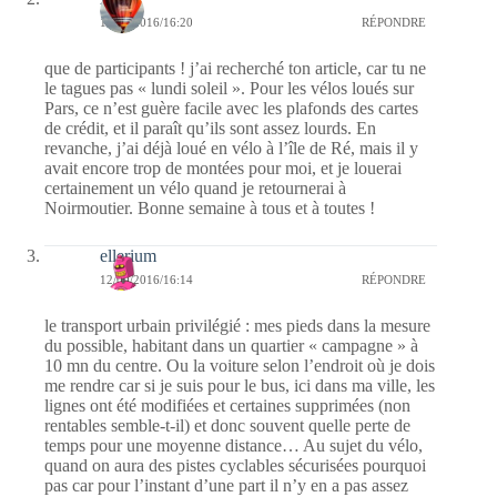
12/09/2016/16:20
RÉPONDRE
que de participants ! j’ai recherché ton article, car tu ne
le tagues pas « lundi soleil ». Pour les vélos loués sur
Pars, ce n’est guère facile avec les plafonds des cartes
de crédit, et il paraît qu’ils sont assez lourds. En
revanche, j’ai déjà loué en vélo à l’île de Ré, mais il y
avait encore trop de montées pour moi, et je louerai
certainement un vélo quand je retournerai à
Noirmoutier. Bonne semaine à tous et à toutes !
ellerium
12/09/2016/16:14
RÉPONDRE
le transport urbain privilégié : mes pieds dans la mesure
du possible, habitant dans un quartier « campagne » à
10 mn du centre. Ou la voiture selon l’endroit où je dois
me rendre car si je suis pour le bus, ici dans ma ville, les
lignes ont été modifiées et certaines supprimées (non
rentables semble-t-il) et donc souvent quelle perte de
temps pour une moyenne distance… Au sujet du vélo,
quand on aura des pistes cyclables sécurisées pourquoi
pas car pour l’instant d’une part il n’y en a pas assez