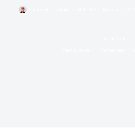
Par
Bernie
Publié le
20/08/2016
Mis à jour le
23/
On aurait dit
Dans
Jeunesse
1 commentaire
T