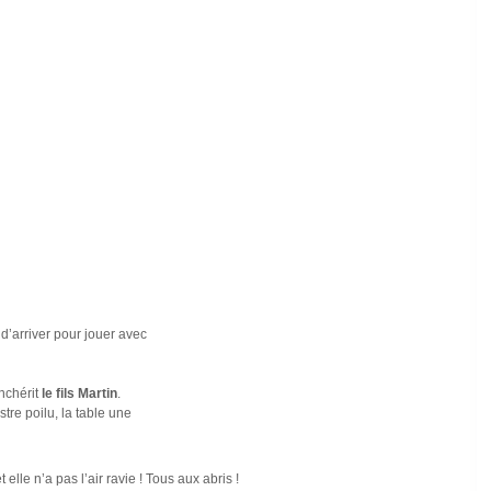
d’arriver pour jouer avec
enchérit
le fils Martin
.
re poilu, la table une
elle n’a pas l’air ravie ! Tous aux abris !