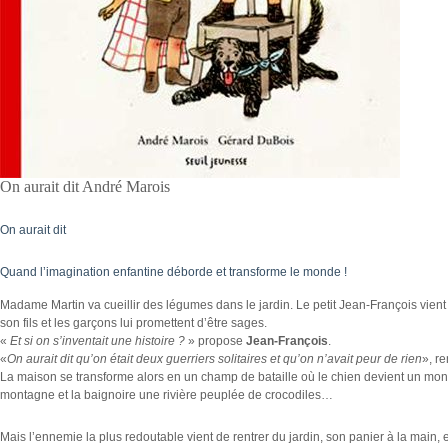
On aurait dit André Marois
On aurait dit
Quand l’imagination enfantine déborde et transforme le monde !
Madame Martin va cueillir des légumes dans le jardin. Le petit Jean-François vient 
son fils et les garçons lui promettent d’être sages.
«
Et si on s’inventait une histoire ?
» propose
Jean-François
.
«
On aurait dit qu’on était deux guerriers solitaires et qu’on n’avait peur de rien
», r
La maison se transforme alors en un champ de bataille où le chien devient un monst
montagne et la baignoire une rivière peuplée de crocodiles…
Mais l’ennemie la plus redoutable vient de rentrer du jardin, son panier à la main, et 