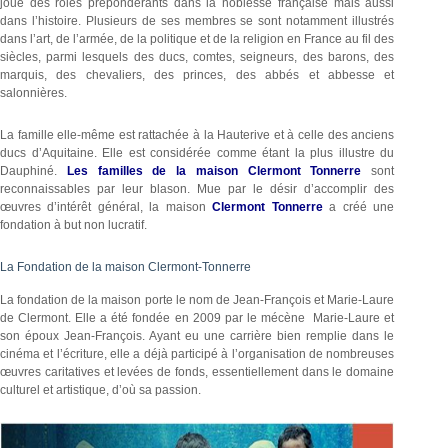
joué des rôles prépondérants dans la noblesse française mais aussi
dans l’histoire. Plusieurs de ses membres se sont notamment illustrés
dans l’art, de l’armée, de la politique et de la religion en France au fil des
siècles, parmi lesquels des ducs, comtes, seigneurs, des barons, des
marquis, des chevaliers, des princes, des abbés et abbesse et
salonnières.
La famille elle-même est rattachée à la Hauterive et à celle des anciens
ducs d’Aquitaine. Elle est considérée comme étant la plus illustre du
Dauphiné.
Les familles de la maison Clermont Tonnerre
sont
reconnaissables par leur blason. Mue par le désir d’accomplir des
œuvres d’intérêt général, la maison
Clermont Tonnerre
a créé une
fondation à but non lucratif.
La Fondation de la maison Clermont-Tonnerre
La fondation de la maison porte le nom de Jean-François et Marie-Laure
de Clermont. Elle a été fondée en 2009 par le mécène Marie-Laure et
son époux Jean-François. Ayant eu une carrière bien remplie dans le
cinéma et l’écriture, elle a déjà participé à l’organisation de nombreuses
œuvres caritatives et levées de fonds, essentiellement dans le domaine
culturel et artistique, d’où sa passion.