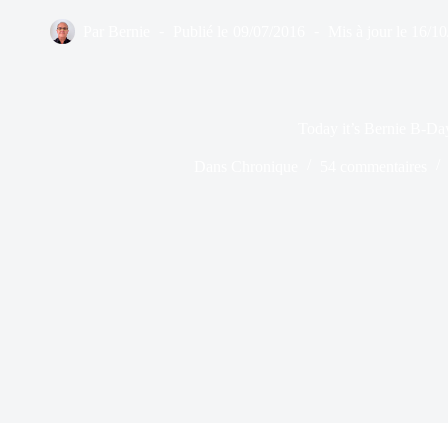
Par
Bernie
Publié le
09/07/2016
Mis à jour le
16/10
Today it’s Bernie B-Da
Dans
Chronique
54 commentaires