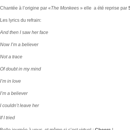
Chantée à l’origine par «
The Monkees
» elle a été reprise par
Les lyrics du refrain:
And then I saw her face
Now I’m a believer
Not a trace
Of doubt in my mind
I’m in love
I’m a believer
I couldn’t leave her
If I tried
Belle journée à vous, et même si c’est virtuel :
Cheers
!