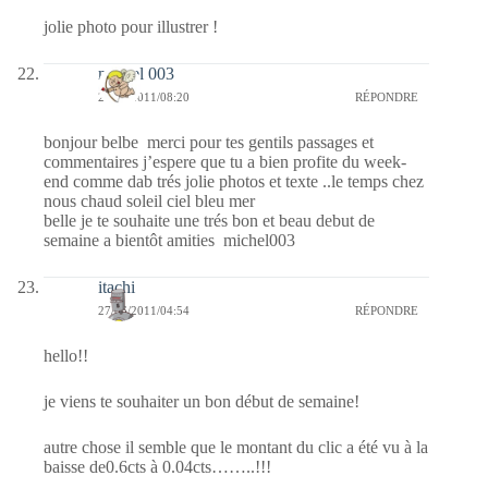
jolie photo pour illustrer !
michel 003
27/06/2011/08:20
RÉPONDRE
bonjour belbe merci pour tes gentils passages et
commentaires j’espere que tu a bien profite du week-
end comme dab trés jolie photos et texte ..le temps chez
nous chaud soleil ciel bleu mer
belle je te souhaite une trés bon et beau debut de
semaine a bientôt amities michel003
itachi
27/06/2011/04:54
RÉPONDRE
hello!!
je viens te souhaiter un bon début de semaine!
autre chose il semble que le montant du clic a été vu à la
baisse de0.6cts à 0.04cts……..!!!