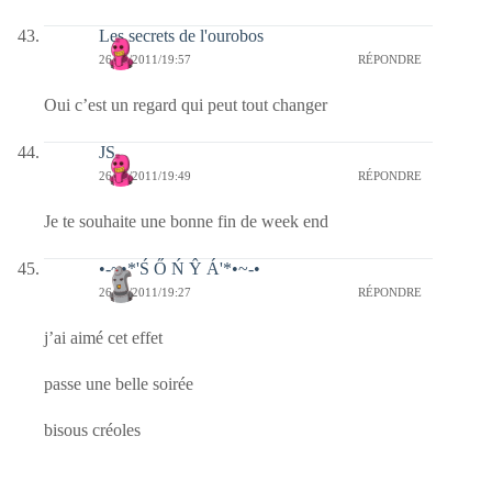
Les secrets de l'ourobos
26/06/2011/19:57
RÉPONDRE
Oui c’est un regard qui peut tout changer
JS
26/06/2011/19:49
RÉPONDRE
Je te souhaite une bonne fin de week end
•-~•*'Ś Ő Ń Ŷ Á'*•~-•
26/06/2011/19:27
RÉPONDRE
j’ai aimé cet effet
passe une belle soirée
bisous créoles