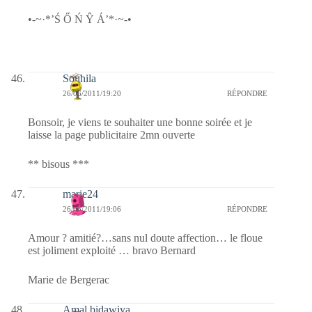
•-~·*’Ś Ő Ń Ŷ Á’*·~-•
Souhila
26/06/2011/19:20
RÉPONDRE
Bonsoir, je viens te souhaiter une bonne soirée et je
laisse la page publicitaire 2mn ouverte
** bisous ***
marie24
26/06/2011/19:06
RÉPONDRE
Amour ? amitié?…sans nul doute affection… le floue
est joliment exploité … bravo Bernard
Marie de Bergerac
Amal bidawiya