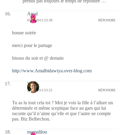
prends pas toujours le temps de répondre …
Amal
05/07/2011/23:38
RÉPONDRE
bonne soirée
merci pour le partage
bisous du soir et @ demain
http://www.Amalbidawiya.over-blog.com
Véb
27/06/2011/23:25
RÉPONDRE
Tu as lu tout cela toi ? Moi je vois la fille à l’allure un
déterminée et même sceptique face au gars qui lui
raconte qu’il n’aime qu’elle et que l’autre ne compte
pas. Biz Belbechou.
mamalilou