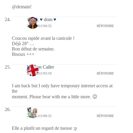
@demain!
:0014: ♥ dom ♥
27/06/2011/04:52
RÉPONDRE
Coucou rapide avant la canicule !
Déjà 28° …
Bon début de semaine.
Bisoux +++
London Caller
27/06/2011/03:19
RÉPONDRE
I am back but I only have temporary internet access at
the
moment. Please bear with me a little more. 😉
Floria
27/06/2011/00:22
RÉPONDRE
Elle a plutôt un regard de tueuse :p