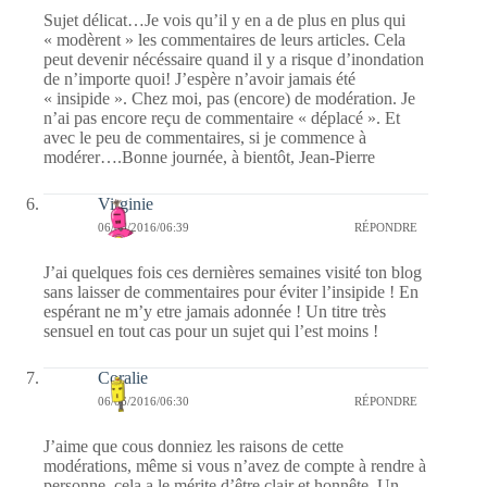
Sujet délicat…Je vois qu’il y en a de plus en plus qui
« modèrent » les commentaires de leurs articles. Cela
peut devenir nécéssaire quand il y a risque d’inondation
de n’importe quoi! J’espère n’avoir jamais été
« insipide ». Chez moi, pas (encore) de modération. Je
n’ai pas encore reçu de commentaire « déplacé ». Et
avec le peu de commentaires, si je commence à
modérer….Bonne journée, à bientôt, Jean-Pierre
Virginie
06/06/2016/06:39
RÉPONDRE
J’ai quelques fois ces dernières semaines visité ton blog
sans laisser de commentaires pour éviter l’insipide ! En
espérant ne m’y etre jamais adonnée ! Un titre très
sensuel en tout cas pour un sujet qui l’est moins !
Coralie
06/06/2016/06:30
RÉPONDRE
J’aime que cous donniez les raisons de cette
modérations, même si vous n’avez de compte à rendre à
personne, cela a le mérite d’être clair et honnête. Un