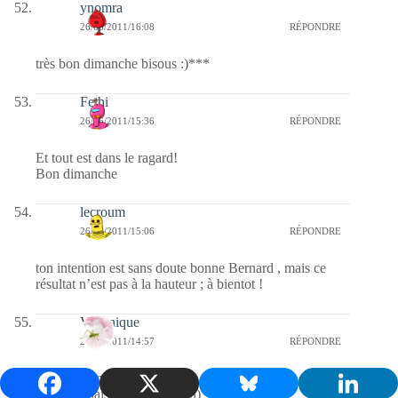
ynomra
26/06/2011/16:08
RÉPONDRE
très bon dimanche bisous :)***
Fethi
26/06/2011/15:36
RÉPONDRE
Et tout est dans le ragard!
Bon dimanche
lecroum
26/06/2011/15:06
RÉPONDRE
ton intention est sans doute bonne Bernard , mais ce
résultat n’est pas à la hauteur ; à bientot !
Véronique
26/06/2011/14:57
RÉPONDRE
bonne journée (ne pas passer par la plateforme ovb pour
cliquer et laisser ouvert 2 mn)