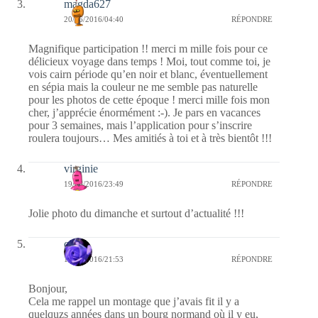
magda627
20/06/2016/04:40
RÉPONDRE
Magnifique participation !! merci m mille fois pour ce
délicieux voyage dans temps ! Moi, tout comme toi, je
vois cairn période qu’en noir et blanc, éventuellement
en sépia mais la couleur ne me semble pas naturelle
pour les photos de cette époque ! merci mille fois mon
cher, j’apprécie énormément :-). Je pars en vacances
pour 3 semaines, mais l’application pour s’inscrire
roulera toujours… Mes amitiés à toi et à très bientôt !!!
virginie
19/06/2016/23:49
RÉPONDRE
Jolie photo du dimanche et surtout d’actualité !!!
covix
19/06/2016/21:53
RÉPONDRE
Bonjour,
Cela me rappel un montage que j’avais fit il y a
quelquzs années dans un bourg normand où il y eu,