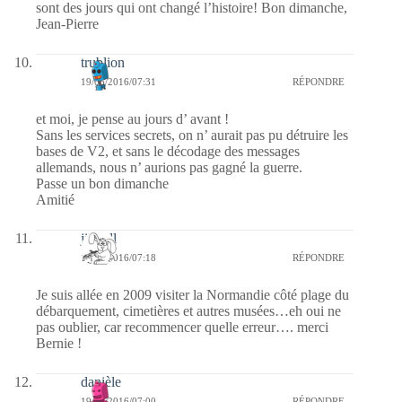
sont des jours qui ont changé l’histoire! Bon dimanche,
Jean-Pierre
trublion
19/06/2016/07:31
RÉPONDRE
et moi, je pense au jours d’ avant !
Sans les services secrets, on n’ aurait pas pu détruire les
bases de V2, et sans le décodage des messages
allemands, nous n’ aurions pas gagné la guerre.
Passe un bon dimanche
Amitié
jill bill
19/06/2016/07:18
RÉPONDRE
Je suis allée en 2009 visiter la Normandie côté plage du
débarquement, cimetières et autres musées…eh oui ne
pas oublier, car recommencer quelle erreur…. merci
Bernie !
danièle
19/06/2016/07:00
RÉPONDRE