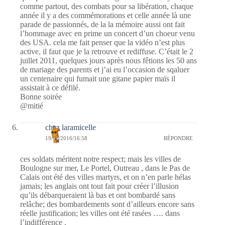
comme partout, des combats pour sa libération, chaque
année il y a des commémorations et celle année là une
parade de passionnés, de la la mémoire aussi ont fait
l’hommage avec en prime un concert d’un choeur venu
des USA. cela me fait penser que la vidéo n’est plus
active, il faut que je la retrouve et rediffuse. C’était le 2
juillet 2011, quelques jours après nous fêtions les 50 ans
de mariage des parents et j’ai eu l’occasion de sqaluer
un centenaire qui fumait une gitane papier maïs il
assistait à ce défilé.
Bonne soirée
@mitié
chez laramicelle
19/06/2016/16:58
RÉPONDRE
ces soldats méritent notre respect; mais les villes de
Boulogne sur mer, Le Portel, Outreau , dans le Pas de
Calais ont été des villes martyrs, et on n’en parle hélas
jamais; les anglais ont tout fait pour créer l’illusion
qu’ils débarqueraient là bas et ont bombardé sans
relâche; des bombardements sont d’ailleurs encore sans
réelle justification; les villes ont été rasées …. dans
l’indifférence .