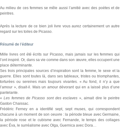
Au milieu de ces femmes se mêle aussi l’amitié avec des poètes et de
peintres.
Après la lecture de ce bien joli livre vous aurez certainement un autre
regard sur les toiles de Picasso.
Résumé de l’éditeur
Mille livres ont été écrits sur Picasso, mais jamais sur les femmes qui
l’ont inspiré. Or, dans sa vie comme dans son œuvre, elles occupent une
place déterminante.
Ses trois principales sources d’inspiration sont la femme, le sexe et la
guerre. Elles sont toutes là, dans ses tableaux, tristes ou triomphantes,
torturées ou sereines mais toujours vivantes. « Au fond, il n’y a que
l’amour », disait-il. Mais un amour dévorant qui en a laissé plus d’une
pantelante.
«
Les femmes de Picasso sont des esclaves
», aimait dire le peintre
Gaston Chaissac.
Frédéric Ferney en a identiﬁé sept, sept muses, qui correspondent
chacune à un moment de son oeuvre : la période bleue avec Germaine,
la période rose et le cubisme avec Fernande, le temps des collages
avec Éva, le surréalisme avec Olga, Guernica avec Dora…