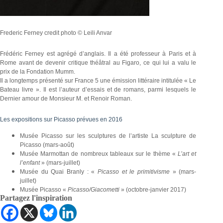
Frederic Ferney credit photo © Leili Anvar
Frédéric Ferney est agrégé d’anglais. Il a été professeur à Paris et à
Rome avant de devenir critique théâtral au Figaro, ce qui lui a valu le
prix de la Fondation Mumm.
Il a longtemps présenté sur France 5 une émission littéraire intitulée « Le
Bateau livre ». Il est l’auteur d’essais et de romans, parmi lesquels le
Dernier amour de Monsieur M. et Renoir Roman.
Les expositions sur Picasso prévues en 2016
Musée Picasso sur les sculptures de l’artiste La sculpture de
Picasso (mars-août)
Musée Marmottan de nombreux tableaux sur le thème «
L’art et
l’enfant
» (mars-juillet)
Musée du Quai Branly : «
Picasso et le primitivisme
» (mars-
juillet)
Musée Picasso «
Picasso/Giacometti
» (octobre-janvier 2017)
Partagez l'inspiration