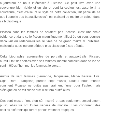
aujourd’hui de nous intéresser à Picasso. Ce petit livre avec une
couverture bien rigide et un signet dont la couleur est assortie à la
couverture, c’est d’ailleurs le style de cette collection, fait partie de ce
que j’appelle des beaux livres qu’il est plaisant de mettre en valeur dans
sa bibliothèque.
Picasso sans les femmes ne seraient pas Picasso, c’est une vraie
évidence et dans cette fiction magnifiquement illustrée où vous pourrez
découvrir ou redécouvrir les œuvres de ce grand maître du cubisme,
mais qui a aussi eu une période plus classique à ses débuts.
Cette biographie agrémentée de portraits et autoportraits, Picasso
aurait-il fait des selfies avec ses femmes, montre combien dans sa vie se
sont mêlées l’homme, les femmes, le sexe…
Autour de sept femmes (Fernande, Jacqueline, Marie-Thérèse, Eva,
Olga, Dora, Françoise) pardon sept muses, l’auteur nous montre
comment Picasso ne quitte pas vraiment l’une pour l’autre, mais
s’éloigne ou se fait silencieux. Il se fera quitté aussi.
Ces sept muses l’ont bien sûr inspiré et pas seulement sexuellement
puisqu’elles lui ont toutes servies de modèle. Elles connurent des
destins différents qui furent parfois vraiment tragiques.