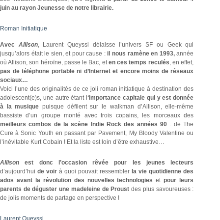
juin au rayon Jeunesse de notre librairie.
Roman Initiatique
Avec
Allison
, Laurent Queyssi délaisse l’univers SF ou Geek qui
jusqu’alors était le sien, et pour cause :
il nous ramène en 1993,
année
où Allison, son héroïne, passe le Bac, et
en ces temps reculés
, en effet,
pas de téléphone portable ni d’Internet et encore moins de réseaux
sociaux…
Voici l’une des originalités de ce joli roman initiatique à destination des
adolescent(e)s, une autre étant l
‘importance capitale qui y est donnée
à la musique
puisque défilent sur le walkman d’Allison, elle-même
bassiste d’un groupe monté avec trois copains, les morceaux des
meilleurs combos de la scène Indie Rock des années 90
: de The
Cure à Sonic Youth en passant par Pavement, My Bloody Valentine ou
l’inévitable Kurt Cobain ! Et la liste est loin d’être exhaustive…
Allison
est donc l’occasion rêvée pour les jeunes lecteurs
d’aujourd’hui
de voir
à quoi pouvait ressembler
la vie quotidienne des
ados avant la révolution des nouvelles technologies
et
pour leurs
parents de déguster une madeleine de Proust
des plus savoureuses :
de jolis moments de partage en perspective !
Laurent Queyssi