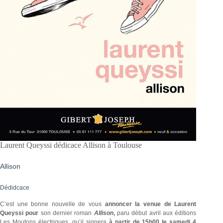
Laurent Queyssi dédicace Allison à Toulouse
Allison
Dédidcace
C’est une bonne nouvelle de vous
annoncer la venue de Laurent
Queyssi pour
son dernier roman
Allison
,
paru début avril aux éditions
Les Moutons électriques, qu’il signera
à partir de 15h00 le samedi 4