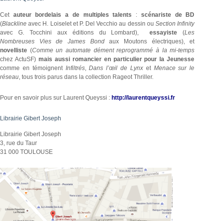
Cet
auteur bordelais a de multiples talents
:
scénariste de BD
(
Blackline
avec H. Loiselet et P. Del Vecchio au dessin ou
Section Infinity
avec G. Tocchini aux éditions du Lombard),
essayiste
(
Les
Nombreuses Vies de James Bond
aux Moutons électriques), et
novelliste
(
Comme un automate dément reprogrammé à la mi-temps
chez ActuSF)
mais aussi romancier en particulier pour la Jeunesse
comme en témoignent
Infiltrés
,
Dans l’œil de Lynx
et
Menace sur le
réseau
, tous trois parus dans la collection Rageot Thriller.
Pour en savoir plus sur Laurent Queyssi :
http://laurentqueyssi.fr
Librairie Gibert Joseph
Librairie Gibert Joseph
3, rue du Taur
31 000 TOULOUSE