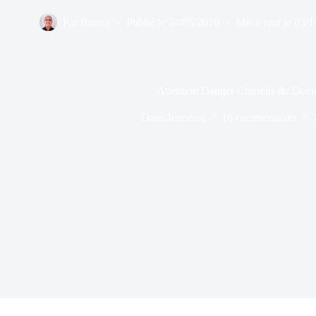
Par
Bernie
Publié le
24/05/2016
Mis à jour le
03/1
Attention Danger Conseils du Doct
Dans
Jeunesse
16 commentaires