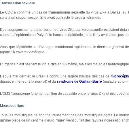
Transmission sexuelle
Le CDC a confirmé un cas de
transmission sexuelle
du virus Zika à Dallas, au 
suite à un rapport sexuel. Elle avait contracté le virus à l'étranger.
Des soupçons sur la transmission du virus Zika par voie sexuelle existaient déjà 
cours de l’épidémie en Polynésie française épidémie, mais il n’y avait alors pas cer
Alors que l'épidémie se développe maintenant rapidement, le directeur général de 
rapide " à travers l’Amérique.
L'urgence n’est pas tant le virus Zika en lui-même, mais les maladies neurologique
Depuis mai dernier, le Brésil a connu une légère hausse des cas de
microcépha
diamètre inférieur à la normal) et du
syndrome de Guillain-Barré
(maladie auto-im
L'OMS "soupçonne fortement un lien de causalité entre le virus Zika et microcépha
Moustique tigre
Tous les moustiques ne sont heureusement pas des moustiques tigres. Le moustique ti
qu’une pièce de un centime d’euro. "tigre" vient du fait des rayures noires et blanc