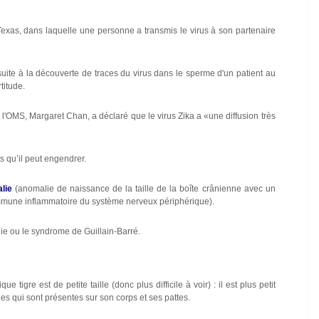
Texas, dans laquelle une personne a transmis le virus à son partenaire
suite à la découverte de traces du virus dans le sperme d'un patient au
titude.
l'OMS, Margaret Chan, a déclaré que le virus Zika a «une diffusion très
s qu’il peut engendrer.
lie
(anomalie de naissance de la taille de la boîte crânienne avec un
mune inflammatoire du système nerveux périphérique).
lie ou le syndrome de Guillain-Barré.
gre est de petite taille (donc plus difficile à voir) : il est plus petit
hes qui sont présentes sur son corps et ses pattes.