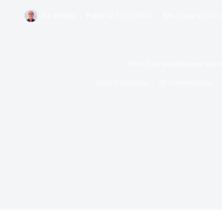
Par
Bernie
Publié le
12/02/2016
Mis à jour le
04/11
Virus Zika sexuellement trans
Dans
Chronique
39 commentaires