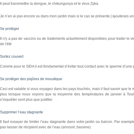
Il peut transmettre la dengue, le chikungunya et le virus Zyka.
Je n’en ai pas encore vu dans mon jardin mais si le cas se présente j’ajouterais un
Se protéger
Il n'y a pas de vaccins ou de traitements actuellement disponibles pour traiter le v
de l'été
Sortez couvert
Comme pour le SIDA il est fondamental d’éviter tout contact avec le sperme d’une p
Se protéger des piqûres de moustique
Ceci est valable si vous voyagez dans les pays touchés, mais il faut savoir que le 
plus lorsque nous voyons que la moyenne des températures de janvier à Toulo
s’inquiéter sont plus que justifier.
Supprimer l’eau stagnante
Il faut essayer de limiter l’eau stagnante dans votre jardin ou balcon. Par exempl
pas laisser de récipient avec de l’eau (arrosoir, bassine).