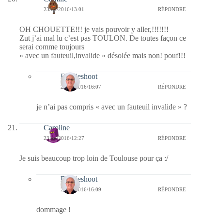
23/01/2016/13:01
RÉPONDRE
OH CHOUETTE!!! je vais pouvoir y aller,!!!!!!!
Zut j’ai mal lu c’est pas TOULON. De toutes façon ce
serai comme toujours
« avec un fauteuil,invalide » désolée mais non! pouf!!!
Bernieshoot
24/01/2016/16:07
RÉPONDRE
je n’ai pas compris « avec un fauteuil invalide » ?
Caroline
23/01/2016/12:27
RÉPONDRE
Je suis beaucoup trop loin de Toulouse pour ça :/
Bernieshoot
24/01/2016/16:09
RÉPONDRE
dommage !