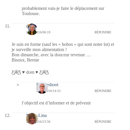
probablement vais-je faire le déplacement sur
Toulouse.
dom
24/01/2016/06:19
RÉPONDRE
Je suis en forme (sauf les « bobos » qui sont notre lot) et
je surveille mon alimentation !
Bon dimanche, avec la douceur revenue …
Bisoux, Bernie
Ƹ̵̡Ӝ̵̨̄Ʒ ♥ dom ♥ Ƹ̵̡Ӝ̵̨̄Ʒ
Bernieshoot
24/01/2016/14:53
RÉPONDRE
l’objectif est d’informer et de prévenir
Maria-Lina
23/01/2016/23:56
RÉPONDRE