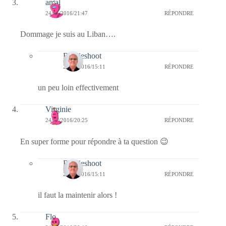
amal
24/01/2016/21:47
RÉPONDRE
Dommage je suis au Liban….
Bernieshoot
28/01/2016/15:11
RÉPONDRE
un peu loin effectivement
Virginie
24/01/2016/20:25
RÉPONDRE
En super forme pour répondre à ta question 😉
Bernieshoot
28/01/2016/15:11
RÉPONDRE
il faut la maintenir alors !
Flo