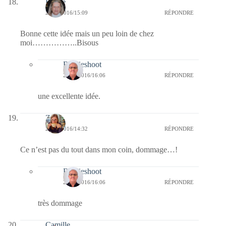
Renee
23/01/2016/15:09
RÉPONDRE
Bonne cette idée mais un peu loin de chez
moi……………..Bisous
Bernieshoot
24/01/2016/16:06
RÉPONDRE
une excellente idée.
Zoé
23/01/2016/14:32
RÉPONDRE
Ce n’est pas du tout dans mon coin, dommage…!
Bernieshoot
24/01/2016/16:06
RÉPONDRE
très dommage
Camille