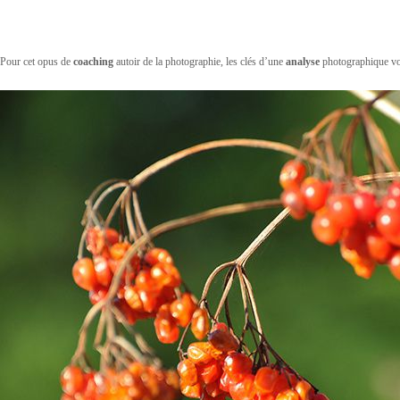
Pour cet opus de
coaching
autoir de la photographie, les clés d’une
analyse
photographique vo