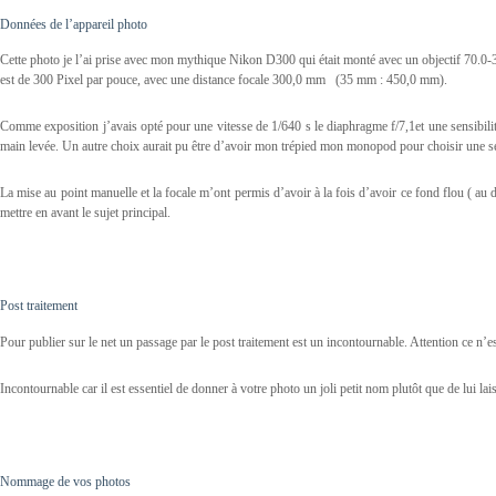
Données de l’appareil photo
Cette photo je l’ai prise avec mon mythique Nikon D300 qui était monté avec un objectif 70.0-30
est de 300 Pixel par pouce, avec une distance focale 300,0 mm (35 mm : 450,0 mm).
Comme exposition j’avais opté pour une vitesse de 1/640 s le diaphragme f/7,1et une sensibilité
main levée. Un autre choix aurait pu être d’avoir mon trépied mon monopod pour choisir une se
La mise au point manuelle et la focale m’ont permis d’avoir à la fois d’avoir ce fond flou ( au d
mettre en avant le sujet principal.
Post traitement
Pour publier sur le net un passage par le post traitement est un incontournable. Attention ce n’
Incontournable car il est essentiel de donner à votre photo un joli petit nom plutôt que de lui la
Nommage de vos photos