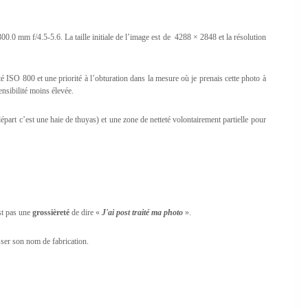
0.0 mm f/4.5-5.6. La taille initiale de l’image est de 4288 × 2848 et la résolution
 ISO 800 et une priorité à l’obturation dans la mesure où je prenais cette photo à
nsibilité moins élevée.
épart c’est une haie de thuyas) et une zone de netteté volontairement partielle pour
est pas une
grossièreté
de dire «
J'ai post traité ma photo
».
isser son nom de fabrication.