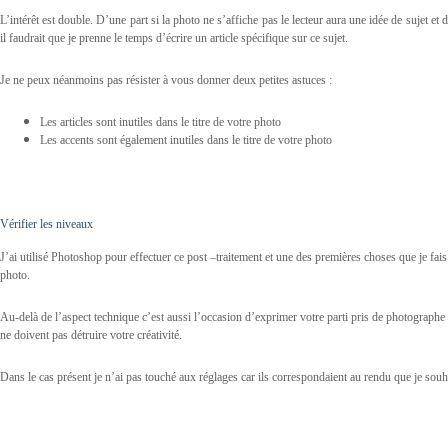
L’intérêt est double. D’une part si la photo ne s’affiche pas le lecteur aura une idée de sujet e
il faudrait que je prenne le temps d’écrire un article spécifique sur ce sujet.
Je ne peux néanmoins pas résister à vous donner deux petites astuces :
Les articles sont inutiles dans le titre de votre photo
Les accents sont également inutiles dans le titre de votre photo
Vérifier les niveaux
J’ai utilisé Photoshop pour effectuer ce post –traitement et une des premières choses que je fai
photo.
Au-delà de l’aspect technique c’est aussi l’occasion d’exprimer votre parti pris de photographe 
ne doivent pas détruire votre créativité.
Dans le cas présent je n’ai pas touché aux réglages car ils correspondaient au rendu que je souha