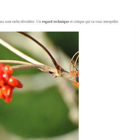
us sont enfin dévoilées. Un
regard technique
et critique qui va vous interpeller.