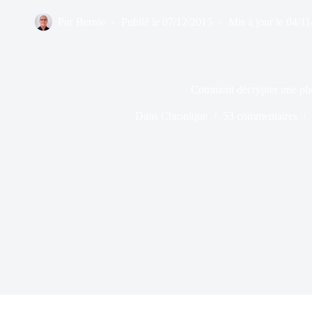
Par
Bernie
Publié le
07/12/2015
Mis à jour le
04/11
Comment décrypter une ph
Dans
Chronique
53 commentaires