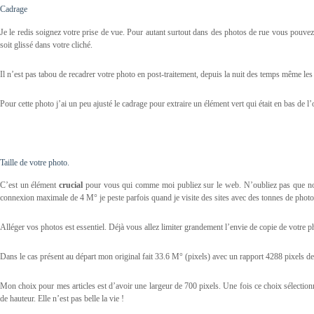
Cadrage
Je le redis soignez votre prise de vue. Pour autant surtout dans des photos de rue vous pouvez 
soit glissé dans votre cliché.
Il n’est pas tabou de recadrer votre photo en post-traitement, depuis la nuit des temps même les
Pour cette photo j’ai un peu ajusté le cadrage pour extraire un élément vert qui était en bas de l’o
Taille de votre photo.
C’est un élément
crucial
pour vous qui comme moi publiez sur le web. N’oubliez pas que nous
connexion maximale de 4 M° je peste parfois quand je visite des sites avec des tonnes de photos
Alléger vos photos est essentiel. Déjà vous allez limiter grandement l’envie de copie de votre p
Dans le cas présent au départ mon original fait 33.6 M° (pixels) avec un rapport 4288 pixels de
Mon choix pour mes articles est d’avoir une largeur de 700 pixels. Une fois ce choix sélection
de hauteur. Elle n’est pas belle la vie !