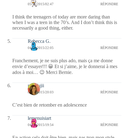
05/11/2015/02:47
RÉPONDRE
I think the teenagers of today are more daring than
when I was a teen in the 70’s. And I don’t think this is
necessarily a good thing, either.
Rebecca G.
04/11/2015/22:05
RÉPONDRE
Franchement, je ne suis plus ado, mais ça me donne
envie d’essayer!!! 😀 Et si j’aime, je le donnerai à mes
ados à moi… 😉 Merci Bernie.
missfujii
04/11/2015/20:03
RÉPONDRE
C’est bien de retomber en adolescence
lemenuisiart
04/11/2015/19:54
RÉPONDRE
En action cela doit être bien, mais pas trop mon style