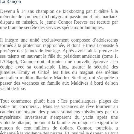
La Rançon
Devenu à 14 ans champion de kickboxing par fi délité à la
mémoire de son père, un bodyguard passionné d’arts martiaux
disparu en mission, le jeune Connor Reeves est recruté par
une branche secrète des services spéciaux britanniques.
Il intègre une unité exclusivement composée d’adolescents
formés à la protection rapprochée, et dont le travail consiste à
protéger des jeunes de leur âge. Après avoir fait la preuve de
ses talents en sauvant la fille du président américain (tome 1,
L’Otage), Connor doit affronter une nouvelle épreuve : en
équipe avec sa condisciple Ling, assurer la sécurité des
jumelles Emily et Chloé, les filles du magnat des médias
australien multi-milliardaire Maddox Sterling, qui s’apprête à
passer des vacances en famille aux Maldives à bord de son
yacht de luxe.
Tout commence plutôt bien : îles paradisiaques, plages de
sable fin, cocotiers… Mais les vacances de rêve tournent au
cauchemar lorsque des pirates somaliens missionnés par un
mystérieux investisseur s’emparent du yacht après une
violente attaque, prennent la famille en otage et exigent une
rançon de cent millions de dollars. Connor, toutefois, a
échappé à la vigilance des pirates. Et, malgré le danger, va tout