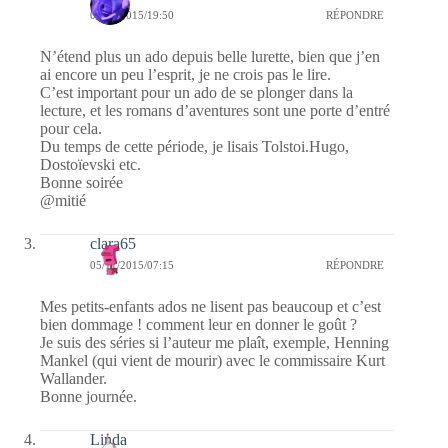
05/11/2015/19:50
RÉPONDRE
N’étend plus un ado depuis belle lurette, bien que j’en
ai encore un peu l’esprit, je ne crois pas le lire.
C’est important pour un ado de se plonger dans la
lecture, et les romans d’aventures sont une porte d’entré
pour cela.
Du temps de cette période, je lisais Tolstoi.Hugo,
Dostoïevski etc.
Bonne soirée
@mitié
clara65
05/11/2015/07:15
RÉPONDRE
Mes petits-enfants ados ne lisent pas beaucoup et c’est
bien dommage ! comment leur en donner le goût ?
Je suis des séries si l’auteur me plaît, exemple, Henning
Mankel (qui vient de mourir) avec le commissaire Kurt
Wallander.
Bonne journée.
Linda