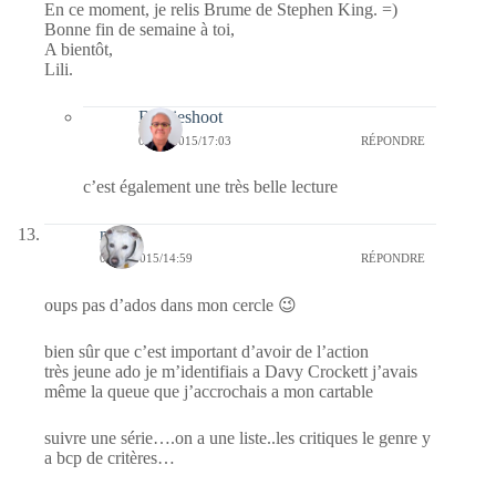
En ce moment, je relis Brume de Stephen King. =)
Bonne fin de semaine à toi,
A bientôt,
Lili.
Bernieshoot
04/11/2015/17:03
RÉPONDRE
c’est également une très belle lecture
nays
04/11/2015/14:59
RÉPONDRE
oups pas d’ados dans mon cercle 😉
bien sûr que c’est important d’avoir de l’action
très jeune ado je m’identifiais a Davy Crockett j’avais
même la queue que j’accrochais a mon cartable
suivre une série….on a une liste..les critiques le genre y
a bcp de critères…